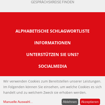
GESPRÄCHSKREISE FINDEN
ALPHABETISCHE SCHLAGWORTLISTE
INFORMATIONEN
Warum NachDenkSeiten
UNTERSTÜTZEN SIE UNS?
Wer steckt dahinter
Der Förderverein: IQM
SOCIALMEDIA
Tipps zur Nutzung der NachDenkSeiten
Allgemeine Spendeninformationen
Banner und E-Mail-Signaturen
IMPRESSUM
Werden Sie Fördermitglied
Wir verwenden Cookies zum Bereitstellen unserer Leistungen.
Links
Im Folgenden können Sie einsehen, um welche Cookies es sich
Spenden Sie Online
DATENSCHUTZERKLÄRUNG
Kontakt
handelt und zu welchem Zweck sie erhoben werden.
Impressum
Manuelle Auswahl
...
Ablehnen
Akzeptieren