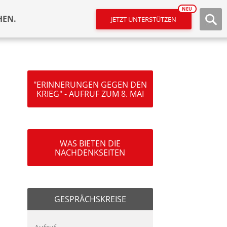
NEU
HEN.
JETZT UNTERSTÜTZEN
"ERINNERUNGEN GEGEN DEN
KRIEG" - AUFRUF ZUM 8. MAI
WAS BIETEN DIE
NACHDENKSEITEN
GESPRÄCHSKREISE