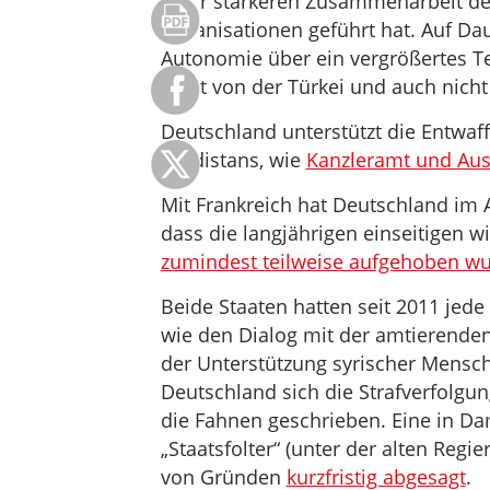
einer stärkeren Zusammenarbeit de
Organisationen geführt hat. Auf Dau
Autonomie über ein vergrößertes Te
nicht von der Türkei und auch nicht
Deutschland unterstützt die Entwaf
Kurdistans, wie
Kanzleramt und Ausw
Mit Frankreich hat Deutschland im 
dass die langjährigen einseitigen 
zumindest teilweise aufgehoben w
Beide Staaten hatten seit 2011 jed
wie den Dialog mit der amtierenden
der Unterstützung syrischer Mensch
Deutschland sich die Strafverfolgu
die Fahnen geschrieben. Eine in 
„Staatsfolter“ (unter der alten Reg
von Gründen
kurzfristig abgesagt
.