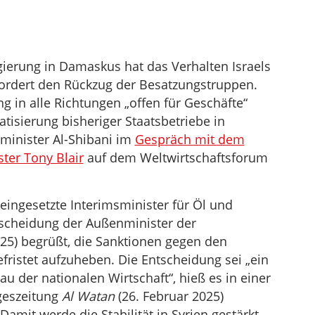
gierung in Damaskus hat das Verhalten Israels
 fordert den Rückzug der Besatzungstruppen.
g in alle Richtungen „offen für Geschäfte“
atisierung bisheriger Staatsbetriebe in
nminister Al-Shibani im
Gespräch mit dem
ter Tony Blair
auf dem Weltwirtschaftsforum
eingesetzte Interimsminister für Öl und
tscheidung der Außenminister der
25) begrüßt, die Sanktionen gegen den
fristet aufzuheben. Die Entscheidung sei „ein
au der nationalen Wirtschaft“, hieß es in einer
ageszeitung
Al Watan
(26. Februar 2025)
amit werde die Stabilität in Syrien gestärkt,