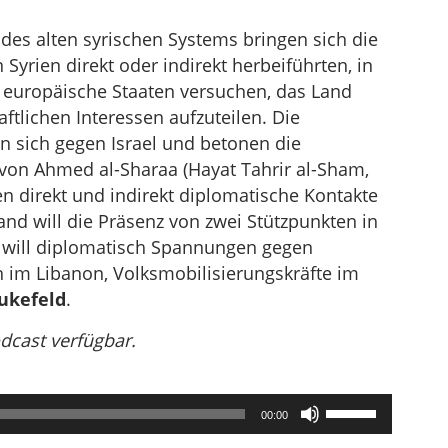
es alten syrischen Systems bringen sich die
Syrien direkt oder indirekt herbeiführten, in
nd europäische Staaten versuchen, das Land
aftlichen Interessen aufzuteilen. Die
n sich gegen Israel und betonen die
von Ahmed al-Sharaa (Hayat Tahrir al-Sham,
en direkt und indirekt diplomatische Kontakte
nd will die Präsenz von zwei Stützpunkten in
ran will diplomatisch Spannungen gegen
h im Libanon, Volksmobilisierungskräfte im
ukefeld
.
odcast verfügbar.
Pfeiltasten
00:00
Hoch/Runter