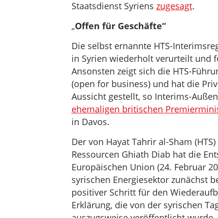
Staatsdienst Syriens
zugesagt
.
„
Offen für Geschäfte“
Die selbst ernannte HTS-Interimsre
in Syrien wiederholt verurteilt und
Ansonsten zeigt sich die HTS-Führun
(open for business) und hat die Priv
Aussicht gestellt, so Interims-Auße
ehemaligen britischen Premierminis
in Davos.
Der von Hayat Tahrir al-Sham (HTS) 
Ressourcen Ghiath Diab hat die En
Europäischen Union (24. Februar 20
syrischen Energiesektor zunächst be
positiver Schritt für den Wiederaufb
Erklärung, die von der syrischen T
auszugsweise veröffentlicht wurde. D