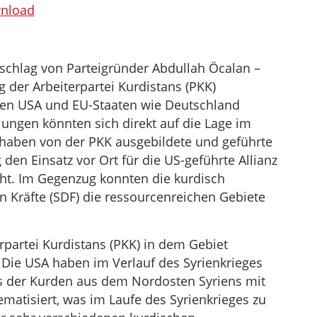
benutzen,
nload
um
die
Lautstärke
schlag von Parteigründer Abdullah Öcalan –
zu
 der Arbeiterpartei Kurdistans (PKK)
regeln.
den USA und EU-Staaten wie Deutschland
lungen könnten sich direkt auf die Lage im
 haben von der PKK ausgebildete und geführte
den Einsatz vor Ort für die US-geführte Allianz
ht. Im Gegenzug konnten die kurdisch
 Kräfte (SDF) die ressourcenreichen Gebiete
rpartei Kurdistans (PKK) in dem Gebiet
. Die USA haben im Verlauf des Syrienkrieges
 der Kurden aus dem Nordosten Syriens mit
matisiert, was im Laufe des Syrienkrieges zu