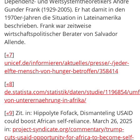
Dependenz- und Weltsystemtheoretikers Andre
Gunder Frank (1929-2005). Er hat damit in den
1970er-Jahren die Situation in Lateinamerika
beschrieben. Frank war zeitweise
wirtschaftspolitischer Berater von Salvador
Allende.
[
«7
]
unicef.de/informieren/aktuelles/presse/-/jeder-
elfte-mensch-von-hunger-betroffen/358414
[
«8
]
de.statista.com/statistik/daten/studie/1196854/um
von-unterernaehrung-in-afrika/
[
«9
] Zit. in: Hippolyte Fofack, Dismanteling USAID
could boost African self-reliance. March 26, 2025
in:
project-syndicate.org/commentary/trump-
cuts-usaid-opportunity-for-africa-to-become-self-