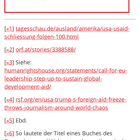
[
«1
]
tagesschau.de/ausland/amerika/usa-usaid-
schliessung-folgen-100.html
[
«2
]
orf.at/stories/3388588/
[
«3
] Siehe:
humanrightshouse.org/statements/call-for-eu-
leadership-step-up-to-sustain-global-
development-aid/
[
«4
]
rsf.org/en/usa-trump-s-foreign-aid-freeze-
throws-journalism-around-world-chaos
[
«5
] Ebd.
[
«6
] So lautete der Titel eines Buches des