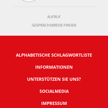
AUFRUF
GESPRÄCHSKREISE FINDEN
ALPHABETISCHE SCHLAGWORTLISTE
INFORMATIONEN
Warum NachDenkSeiten
UNTERSTÜTZEN SIE UNS?
Wer steckt dahinter
Der Förderverein: IQM
SOCIALMEDIA
Tipps zur Nutzung der NachDenkSeiten
Allgemeine Spendeninformationen
Banner und E-Mail-Signaturen
IMPRESSUM
Werden Sie Fördermitglied