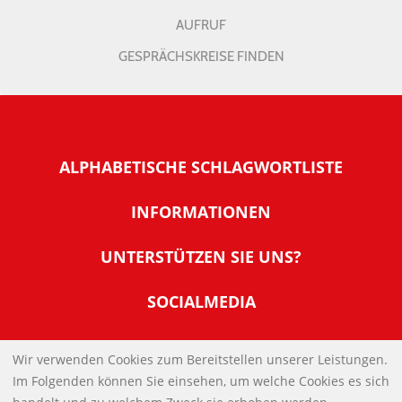
AUFRUF
GESPRÄCHSKREISE FINDEN
ALPHABETISCHE SCHLAGWORTLISTE
INFORMATIONEN
Warum NachDenkSeiten
UNTERSTÜTZEN SIE UNS?
Wer steckt dahinter
Der Förderverein: IQM
SOCIALMEDIA
Tipps zur Nutzung der NachDenkSeiten
Allgemeine Spendeninformationen
Banner und E-Mail-Signaturen
IMPRESSUM
Werden Sie Fördermitglied
Wir verwenden Cookies zum Bereitstellen unserer Leistungen.
Links
Im Folgenden können Sie einsehen, um welche Cookies es sich
Spenden Sie Online
DATENSCHUTZERKLÄRUNG
Kontakt