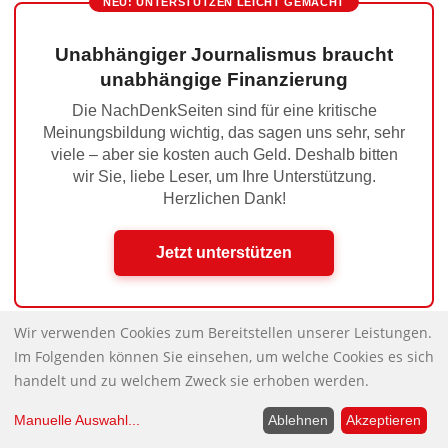
NEU: UNTERSTÜTZEN LEICHT GEMACHT
Unabhängiger Journalismus braucht
unabhängige Finanzierung
Die NachDenkSeiten sind für eine kritische
Meinungsbildung wichtig, das sagen uns sehr, sehr
viele – aber sie kosten auch Geld. Deshalb bitten
wir Sie, liebe Leser, um Ihre Unterstützung.
Herzlichen Dank!
Jetzt unterstützen
Wir verwenden Cookies zum Bereitstellen unserer Leistungen.
Die dunkle Wolke – oder: Hiroshima ist
Nächster Beitrag:
Im Folgenden können Sie einsehen, um welche Cookies es sich
handelt und zu welchem Zweck sie erhoben werden.
überall!
Schon gehört? Deutschland hilft Gaza …
Vorheriger Beitrag:
Manuelle Auswahl
...
Ablehnen
Akzeptieren