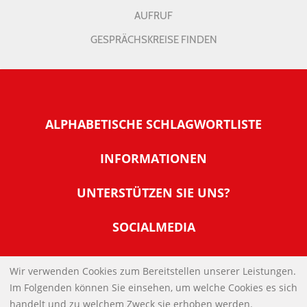
AUFRUF
GESPRÄCHSKREISE FINDEN
ALPHABETISCHE SCHLAGWORTLISTE
INFORMATIONEN
Warum NachDenkSeiten
UNTERSTÜTZEN SIE UNS?
Wer steckt dahinter
Der Förderverein: IQM
SOCIALMEDIA
Tipps zur Nutzung der NachDenkSeiten
Allgemeine Spendeninformationen
Banner und E-Mail-Signaturen
IMPRESSUM
Werden Sie Fördermitglied
Wir verwenden Cookies zum Bereitstellen unserer Leistungen.
Links
Im Folgenden können Sie einsehen, um welche Cookies es sich
Spenden Sie Online
DATENSCHUTZERKLÄRUNG
Kontakt
handelt und zu welchem Zweck sie erhoben werden.