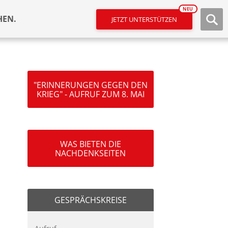
NEU
HEN.
JETZT UNTERSTÜTZEN
"ERINNERUNGEN GEGEN DEN
KRIEG" - AUFRUF ZUM 8. MAI
WAS BIETEN DIE
NACHDENKSEITEN
GESPRÄCHSKREISE