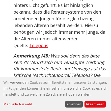
hinters Licht geführt. Es ist hinlänglich
bekannt, dass die Rentensysteme von den
arbeitenden Jungen für die gleichzeitig
lebenden Älteren bezahlt werden. Hierzu
benötigen wir jedoch immer mehr Junge, da
die Älteren immer älter werden.
Quelle:
Telepolis
Anmerkung MB:
Was soll denn das bitte
sein ?!? Verirrt sich nun verkappte Werbung
für kommerzielle Rente auf Umwege auf das
kritische Nachrichtenportal Telepolis? Die
Krisensicherheit der gesetzlichen Rente wird
Wir verwenden Cookies zum Bereitstellen unserer Leistungen.
ebenso unterschlagen wie die hohen Kosten
Im Folgenden können Sie einsehen, um welche Cookies es sich
kommerzieller Rentenprodukte. Die
handelt und zu welchem Zweck sie erhoben werden.
Bezeichnung Schneeballsystem trifft
Manuelle Auswahl
...
Ablehnen
Akzeptieren
eindeutig eher auf die privatisierte Rente zu.