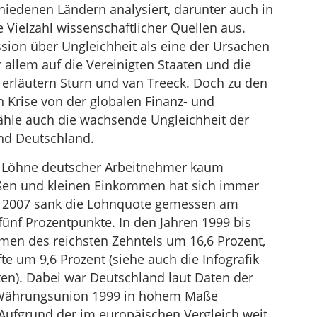
iedenen Ländern analysiert, darunter auch in
 Vielzahl wissenschaftlicher Quellen aus.
ssion über Ungleichheit als eine der Ursachen
r allem auf die Vereinigten Staaten und die
 erläutern Sturn und van Treeck. Doch zu den
 Krise von der globalen Finanz- und
zähle auch die wachsende Ungleichheit der
nd Deutschland.
e Löhne deutscher Arbeitnehmer kaum
oßen und kleinen Einkommen hat sich immer
d 2007 sank die Lohnquote gemessen am
ünf Prozentpunkte. In den Jahren 1999 bis
en des reichsten Zehntels um 16,6 Prozent,
e um 9,6 Prozent (siehe auch die Infografik
ten). Dabei war Deutschland laut Daten der
 Währungsunion 1999 in hohem Maße
 Aufgrund der im europäischen Vergleich weit