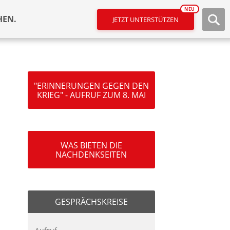
NEU
HEN.
JETZT UNTERSTÜTZEN
"ERINNERUNGEN GEGEN DEN
KRIEG" - AUFRUF ZUM 8. MAI
WAS BIETEN DIE
NACHDENKSEITEN
GESPRÄCHSKREISE