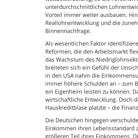
unterdurchschnittlichen Lohnentwic
Vorteil immer weiter ausbauen. Hi
Reallohnentwicklung und die zune
Binnennachfrage.
Als wesentlichen Faktor identifizier
Reformen, die den Arbeitsmarkt fle
das Wachstum des Niedriglohnsektor
breiteten sich ein Gefühl der Unsic
in den USA nahm die Einkommensung
immer höhere Schulden an – zum Be
ein Eigenheim leisten zu können. D
wirtschaftliche Entwicklung. Doch d
Hauskreditblase platzte – die Finan
Die Deutschen hingegen verschuldet
Einkommen ihren Lebensstandard zu 
größeren Teil ihres Einkommens. Di