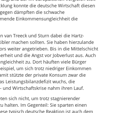
klung konnte die deutsche Wirtschaft diesen
ngegen dämpften die schwache
hmende Einkommensungleichheit die
en van Treeck und Sturn dabei die Hartz-
xibler machen sollten. Sie haben hierzulande
s weiter angetrieben. Bis in die Mittelschicht
herheit und die Angst vor Jobverlust aus. Auch
leichheit zu. Dort häuften viele Bürger
ispiel, um sich trotz niedriger Einkommen
amit stützte der private Konsum zwar die
as Leistungsbilanzdefizit wuchs, die
z- und Wirtschaftskrise nahm ihren Lauf.
en sich nicht, um trotz stagnierender
halten. Im Gegenteil: Sie sparten einen
ese typisch deutsche Reaktion ist auch dem