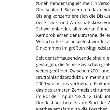
zunehmender Ungleichheit in versch
Deutschland. Sie werteten dazu eine
Bislang konzentriere sich die Disku
der Finanz- und Wirtschaftskrise vo
Schwellenländer, allen voran China,
Kernproblemen der Eurozone, deren
Wirtschaftskrise ausgelöst wurde, 
Einkommen im größten Mitgliedsla
Seit der Jahrtausendwende sind di
gestiegen, die Schere zwischen gr
weiter geöffnet. Zwischen 2001 un
Bruttoinlandsprodukt um mehr als f
2009 wuchs das verfügbare Einkomm
das des ärmsten Zehntels schrumpft
im Böckler Impuls 13/2012; Link un
Bundesbank bereits zum Start der
wettbewerbsfähig, so die Forscher.