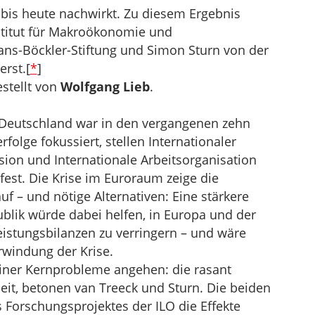
e bis heute nachwirkt. Zu diesem Ergebnis
stitut für Makroökonomie und
ans-Böckler-Stiftung und Simon Sturn von der
rst.[
*
]
stellt von
Wolfgang Lieb
.
g: Deutschland war in den vergangenen zehn
rfolge fokussiert, stellen Internationaler
n und Internationale Arbeitsorganisation
 fest. Die Krise im Euroraum zeige die
uf – und nötige Alternativen: Eine stärkere
lik würde dabei helfen, in Europa und der
eistungsbilanzen zu verringern – und wäre
rwindung der Krise.
iner Kernprobleme angehen: die rasant
t, betonen van Treeck und Sturn. Die beiden
orschungsprojektes der ILO die Effekte