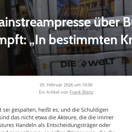
instreampresse über Bü
mpft: „In bestimmten Kr
05. Februar 2026 um 10:00
Ein Artikel von
Frank Blenz
 sei gespalten, heißt es, und die Schuldigen
ind das nicht etwa die Akteure, die die immer
stures Handeln als Entscheidungsträger oder