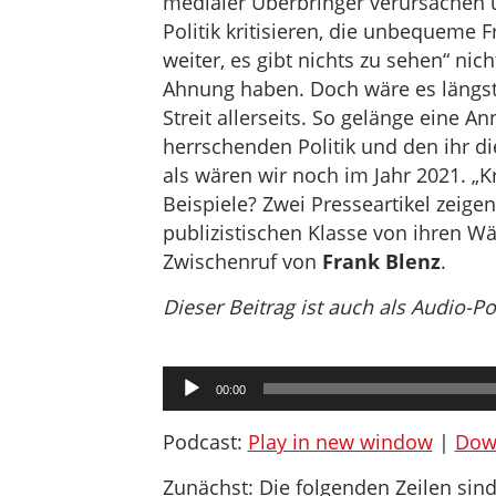
medialer Überbringer verursachen u
Politik kritisieren, die unbequeme F
weiter, es gibt nichts zu sehen“ nic
Ahnung haben. Doch wäre es längst Z
Streit allerseits. So gelänge eine 
herrschenden Politik und den ihr 
als wären wir noch im Jahr 2021. „Kr
Beispiele? Zwei Presseartikel zeige
publizistischen Klasse von ihren Wä
Zwischenruf von
Frank Blenz
.
Dieser Beitrag ist auch als Audio-P
Audio-
00:00
Player
Podcast:
Play in new window
|
Dow
Zunächst: Die folgenden Zeilen sind