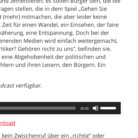
nd zementieren; es sollen Bürger sein, die die
ragen stellen, die in dem Spiel „Gehen Sie
ht (mehr) mitmachen, die aber leider keine
eit für einen Wandel, ein Einsehen, der faire
Annäherung, eine Entspannung. Doch bei der
dienenden Medien wird einfach weitergemacht,
itiker? Gehören nicht zu uns“, befinden sie.
n eine Abgehobenheit der politischen und
hlern und ihren Lesern, den Bürgern. Ein
odcast verfügbar.
Pfeiltasten
00:00
Hoch/Runter
benutzen,
nload
um
 kein Zwischenruf über ein „richtig“ oder
die