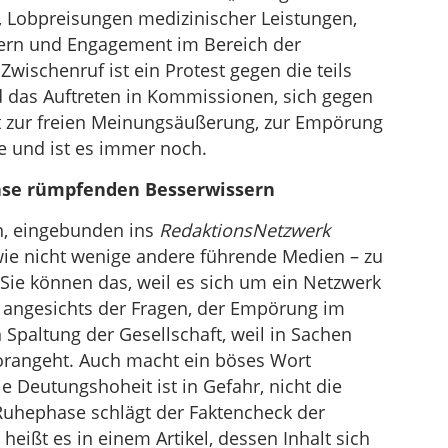
e, Lobpreisungen medizinischer Leistungen,
Lautstärke
ern und Engagement im Bereich der
zu
wischenruf ist ein Protest gegen die teils
regeln.
 das Auftreten in Kommissionen, sich gegen
ht zur freien Meinungsäußerung, zur Empörung
e und ist es immer noch.
 Nase rümpfenden Besserwissern
, eingebunden ins
RedaktionsNetzwerk
wie nicht wenige andere führende Medien – zu
Sie können das, weil es sich um ein Netzwerk
 angesichts der Fragen, der Empörung im
paltung der Gesellschaft, weil in Sachen
vorangeht. Auch macht ein böses Wort
e Deutungshoheit ist in Gefahr, nicht die
uhephase schlägt der Faktencheck der
, heißt es in einem Artikel, dessen Inhalt sich