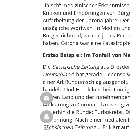
„falsch“ medizinischer Erkenntniss
Kritiken und Empörungen von Bürg
Aufarbeitung der Corona-Jahre. Der Z
unsägliche Wortwahl in Medien und
Bürger richtend, welche jedes Rec
haben. Corona war eine Katastroph
Erstes Beispiel: Im Tonfall von
Die
Sächsische Zeitung
aus Dresden
Deutschland
, hat gerade – ebenso 
einer Art Rundumschlag ausgeholt. 
handelt. Und Handeln scheint nötig
ganzen Land und der zunehmenden S
Aufklärung zu Corona allzu wenig 
weiterhin die Runde: Turbokrebs. Di
Versöhnung. Nach einer medialen R
Sächsischen Zeitung
zu. Er klärt auf