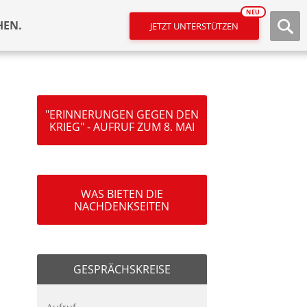
NEU
HEN.
JETZT UNTERSTÜTZEN
"ERINNERUNGEN GEGEN DEN
KRIEG" - AUFRUF ZUM 8. MAI
WAS BIETEN DIE
NACHDENKSEITEN
GESPRÄCHSKREISE