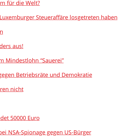
m für die Welt?
l Luxemburger Steueraffäre losgetreten haben
on
ders aus!
 Mindestlohn “Sauerei”
gegen Betriebsräte und Demokratie
ren nicht
ndet 50000 Euro
nbei NSA-Spionage gegen US-Bürger