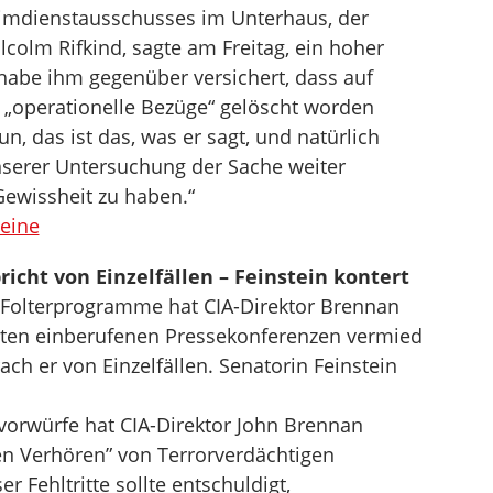
imdienstausschusses im Unterhaus, der
colm Rifkind, sagte am Freitag, ein hoher
habe ihm gegenüber versichert, dass auf
n „operationelle Bezüge“ gelöscht worden
Nun, das ist das, was er sagt, und natürlich
erer Untersuchung der Sache weiter
ewissheit zu haben.“
meine
richt von Einzelfällen – Feinstein kontert
-Folterprogramme hat CIA-Direktor Brennan
elten einberufenen Pressekonferenzen vermied
ach er von Einzelfällen. Senatorin Feinstein
rvorwürfe hat CIA-Direktor John Brennan
en Verhören” von Terrorverdächtigen
r Fehltritte sollte entschuldigt,