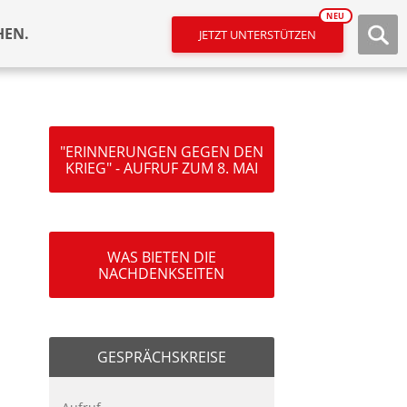
NEU
HEN.
JETZT UNTERSTÜTZEN
"ERINNERUNGEN GEGEN DEN
KRIEG" - AUFRUF ZUM 8. MAI
WAS BIETEN DIE
NACHDENKSEITEN
GESPRÄCHSKREISE