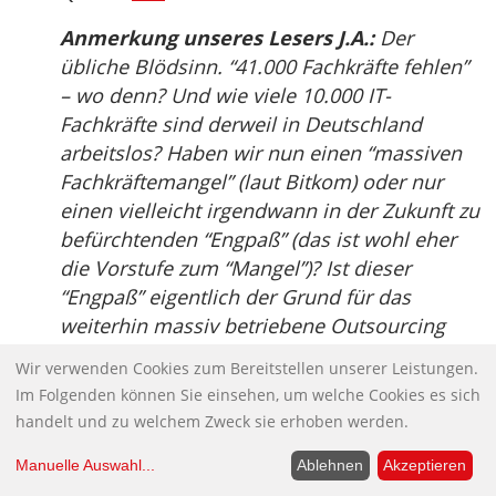
Anmerkung unseres Lesers J.A.:
Der
übliche Blödsinn. “41.000 Fachkräfte fehlen”
– wo denn? Und wie viele 10.000 IT-
Fachkräfte sind derweil in Deutschland
arbeitslos? Haben wir nun einen “massiven
Fachkräftemangel” (laut Bitkom) oder nur
einen vielleicht irgendwann in der Zukunft zu
befürchtenden “Engpaß” (das ist wohl eher
die Vorstufe zum “Mangel”)? Ist dieser
“Engpaß” eigentlich der Grund für das
weiterhin massiv betriebene Outsourcing
und Offshoring, oder geht es dabei nicht
Wir verwenden Cookies zum Bereitstellen unserer Leistungen.
lediglich darum, die selbstverständlich in
Im Folgenden können Sie einsehen, um welche Cookies es sich
Massen in Deutschland vorhandenen
handelt und zu welchem Zweck sie erhoben werden.
Arbeitskräfte rauszuschmeißen, weil die
Inder nun mal um eine Größenordnung
Manuelle Auswahl
...
Ablehnen
Akzeptieren