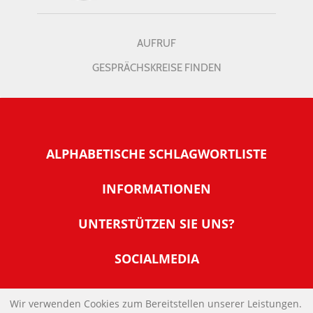
AUFRUF
GESPRÄCHSKREISE FINDEN
ALPHABETISCHE SCHLAGWORTLISTE
INFORMATIONEN
Warum NachDenkSeiten
UNTERSTÜTZEN SIE UNS?
Wer steckt dahinter
Der Förderverein: IQM
SOCIALMEDIA
Tipps zur Nutzung der NachDenkSeiten
Allgemeine Spendeninformationen
Banner und E-Mail-Signaturen
IMPRESSUM
Werden Sie Fördermitglied
Wir verwenden Cookies zum Bereitstellen unserer Leistungen.
Links