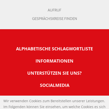
AUFRUF
GESPRÄCHSKREISE FINDEN
ALPHABETISCHE SCHLAGWORTLISTE
INFORMATIONEN
Warum NachDenkSeiten
UNTERSTÜTZEN SIE UNS?
Wer steckt dahinter
Der Förderverein: IQM
SOCIALMEDIA
Tipps zur Nutzung der NachDenkSeiten
Allgemeine Spendeninformationen
Banner und E-Mail-Signaturen
IMPRESSUM
Werden Sie Fördermitglied
Wir verwenden Cookies zum Bereitstellen unserer Leistungen.
Links
Im Folgenden können Sie einsehen, um welche Cookies es sich
Spenden Sie Online