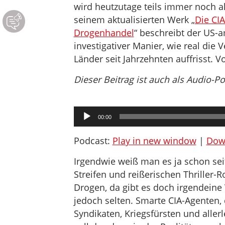
wird heutzutage teils immer noch a
seinem aktualisierten Werk „
Die CIA
Drogenhandel
“ beschreibt der US-a
investigativer Manier, wie real die 
Länder seit Jahrzehnten auffrisst. 
Dieser Beitrag ist auch als Audio-P
Audio-
00:00
Player
Podcast:
Play in new window
|
Dow
Irgendwie weiß man es ja schon sei
Streifen und reißerischen Thriller
Drogen, da gibt es doch irgendein
jedoch selten. Smarte CIA-Agenten
Syndikaten, Kriegsfürsten und alle