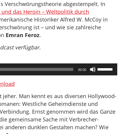
ls Verschwörungstheorie abgestempelt. In
 und das Heroin – Weltpolitik durch
merikanische Historiker Alfred W. McCoy in
Verschwörung ist – und wie sie zahlreiche
Von
Emran Feroz
.
odcast verfügbar.
Pfeiltasten
00:00
Hoch/Runter
benutzen,
nload
um
t jeher. Man kennt es aus diversen Hollywood-
die
-Romanen: Westliche Geheimdienste und
Lautstärke
e Verbindung. Ernst genommen wird das Ganze
zu
, die gemeinsame Sache mit Verbrecher-
regeln.
rlei anderen dunklen Gestalten machen? Wie