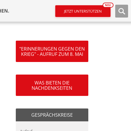
NEU
HEN.
JETZT UNTERSTÜTZEN
"ERINNERUNGEN GEGEN DEN
KRIEG" - AUFRUF ZUM 8. MAI
WAS BIETEN DIE
NACHDENKSEITEN
GESPRÄCHSKREISE