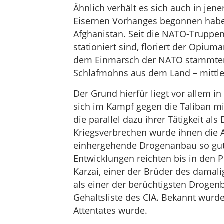
Ähnlich verhält es sich auch in jen
Eisernen Vorhanges begonnen haben.
Afghanistan. Seit die NATO-Truppe
stationiert sind, floriert der Opium
dem Einmarsch der NATO stammten 
Schlafmohns aus dem Land – mittler
Der Grund hierfür liegt vor allem i
sich im Kampf gegen die Taliban mi
die parallel dazu ihrer Tätigkeit a
Kriegsverbrechen wurde ihnen die 
einhergehende Drogenanbau so gut 
Entwicklungen reichten bis in den 
Karzai, einer der Brüder des damal
als einer der berüchtigsten Drogen
Gehaltsliste des CIA. Bekannt wurd
Attentates wurde.