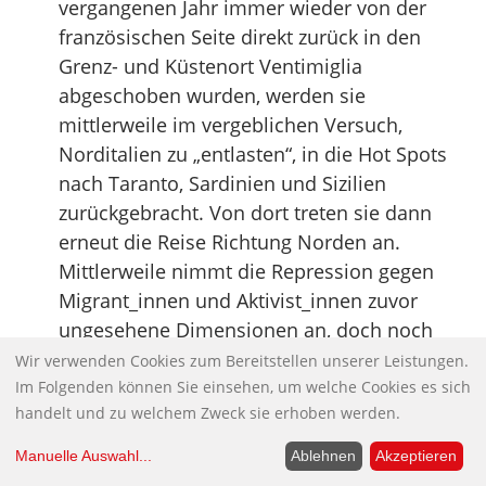
vergangenen Jahr immer wieder von der
französischen Seite direkt zurück in den
Grenz- und Küstenort Ventimiglia
abgeschoben wurden, werden sie
mittlerweile im vergeblichen Versuch,
Norditalien zu „entlasten“, in die Hot Spots
nach Taranto, Sardinien und Sizilien
zurückgebracht. Von dort treten sie dann
erneut die Reise Richtung Norden an.
Mittlerweile nimmt die Repression gegen
Migrant_innen und Aktivist_innen zuvor
ungesehene Dimensionen an, doch noch
schafft sie es nicht, die Solidarität mit den
Wir verwenden Cookies zum Bereitstellen unserer Leistungen.
Geflüchteten zu brechen und die
Im Folgenden können Sie einsehen, um welche Cookies es sich
handelt und zu welchem Zweck sie erhoben werden.
Migrationsbewegung zu steuern. Der Preis,
den die Migrant_innen für ihren Widerstand
Manuelle Auswahl
...
Ablehnen
Akzeptieren
gegen die Grenzschließung zahlen müssen,