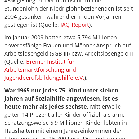
43% gestiegen. Der durchschnittliche
Stundenlohn der Niedriglohnbeziehenden ist seit
2004 gesunken, während er in den Vorjahren
gestiegen ist (Quelle:
IAQ-Report
).
Im Januar 2009 hatten etwa 5,794 Millionen
erwerbsfähige Frauen und Männer Anspruch auf
Arbeitslosengeld (SGB III) bzw. Arbeitslosengeld II
(Quelle:
Bremer Institut für
Arbeitsmarktforschung und
Jugendberufsbildungshilfe e.V.
).
War 1965 nur jedes 75. Kind unter sieben
Jahren auf Sozialhilfe angewiesen, ist es
heute mehr als jedes sechste.
Mittlerweile
gelten 14 Prozent aller Kinder offiziell als arm.
Schätzungsweise 5,9 Millionen Kinder lebten in
Haushalten mit einem Jahreseinkommen der
Eltern von bis zu 15.300 Euro. Dies entspreche