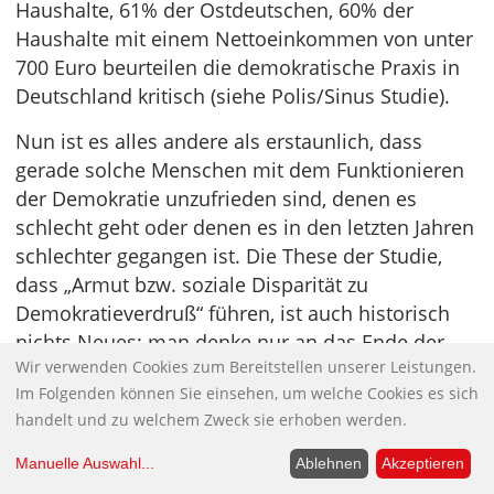
Haushalte, 61% der Ostdeutschen, 60% der
Haushalte mit einem Nettoeinkommen von unter
700 Euro beurteilen die demokratische Praxis in
Deutschland kritisch (siehe Polis/Sinus Studie).
Nun ist es alles andere als erstaunlich, dass
gerade solche Menschen mit dem Funktionieren
der Demokratie unzufrieden sind, denen es
schlecht geht oder denen es in den letzten Jahren
schlechter gegangen ist. Die These der Studie,
dass „Armut bzw. soziale Disparität zu
Demokratieverdruß“ führen, ist auch historisch
nichts Neues; man denke nur an das Ende der
Wir verwenden Cookies zum Bereitstellen unserer Leistungen.
Weimarer Republik.
Im Folgenden können Sie einsehen, um welche Cookies es sich
Unzufriedenheit mit der demokratischen
handelt und zu welchem Zweck sie erhoben werden.
Praxis nicht mit Verdruß über die Demokratie
Manuelle Auswahl
...
Ablehnen
Akzeptieren
als Staatsform verwechseln