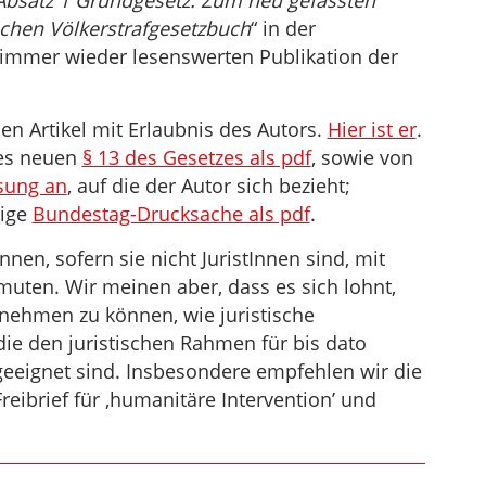
 Absatz 1 Grundgesetz. Zum neu gefassten
schen Völkerstrafgesetzbuch
“ in der
 immer wieder lesenswerten Publikation der
 Artikel mit Erlaubnis des Autors.
Hier ist er
.
des neuen
§ 13 des Gesetzes als pdf
, sowie von
sung an
, auf die der Autor sich bezieht;
rige
Bundestag-Drucksache als pdf
.
nen, sofern sie nicht JuristInnen sind, mit
muten. Wir meinen aber, dass es sich lohnt,
nehmen zu können, wie juristische
die den juristischen Rahmen für bis dato
 geeignet sind. Insbesondere empfehlen wir die
reibrief für ‚humanitäre Intervention’ und