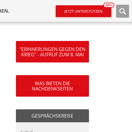
NEU
HEN.
JETZT UNTERSTÜTZEN
"ERINNERUNGEN GEGEN DEN
KRIEG" - AUFRUF ZUM 8. MAI
WAS BIETEN DIE
NACHDENKSEITEN
GESPRÄCHSKREISE