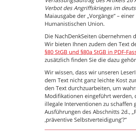
Verfassungsauftrag des Artikels 26
Verbot des Angriffskrieges im deut
Maiausgabe der „Vorgänge“ – einer
Humanistischen Union.
Die NachDenkSeiten übernehmen den
Wir bieten Ihnen zudem den Text 
§80 StGB und §80a StGB in PDF-Fas
zusätzlich finden Sie die dazu gehö
Wir wissen, dass wir unseren LeserIn
dem Text nicht ganz leichte Kost zu
den Text durchzuarbeiten, um wahr
Modifikationen eingeführt werden, 
illegale Interventionen zu schaffen
Ausführungen des Abschnitts 2d., „F
‚präventive Selbstverteidigung’?“