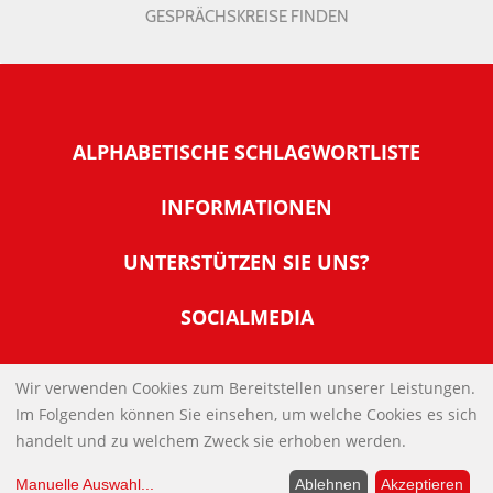
GESPRÄCHSKREISE FINDEN
ALPHABETISCHE SCHLAGWORTLISTE
INFORMATIONEN
Warum NachDenkSeiten
UNTERSTÜTZEN SIE UNS?
Wer steckt dahinter
Der Förderverein: IQM
SOCIALMEDIA
Tipps zur Nutzung der NachDenkSeiten
Allgemeine Spendeninformationen
Banner und E-Mail-Signaturen
IMPRESSUM
Werden Sie Fördermitglied
Wir verwenden Cookies zum Bereitstellen unserer Leistungen.
Links
Im Folgenden können Sie einsehen, um welche Cookies es sich
Spenden Sie Online
DATENSCHUTZERKLÄRUNG
Kontakt
handelt und zu welchem Zweck sie erhoben werden.
Impressum
Manuelle Auswahl
...
Ablehnen
Akzeptieren