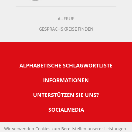
AUFRUF
GESPRÄCHSKREISE FINDEN
ALPHABETISCHE SCHLAGWORTLISTE
INFORMATIONEN
Warum NachDenkSeiten
UNTERSTÜTZEN SIE UNS?
Wer steckt dahinter
Der Förderverein: IQM
SOCIALMEDIA
Tipps zur Nutzung der NachDenkSeiten
Allgemeine Spendeninformationen
Banner und E-Mail-Signaturen
IMPRESSUM
Werden Sie Fördermitglied
Wir verwenden Cookies zum Bereitstellen unserer Leistungen.