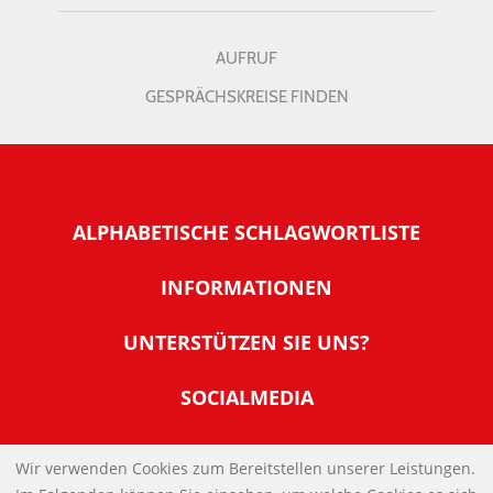
AUFRUF
GESPRÄCHSKREISE FINDEN
ALPHABETISCHE SCHLAGWORTLISTE
INFORMATIONEN
Warum NachDenkSeiten
UNTERSTÜTZEN SIE UNS?
Wer steckt dahinter
Der Förderverein: IQM
SOCIALMEDIA
Tipps zur Nutzung der NachDenkSeiten
Allgemeine Spendeninformationen
Banner und E-Mail-Signaturen
IMPRESSUM
Werden Sie Fördermitglied
Wir verwenden Cookies zum Bereitstellen unserer Leistungen.
Links