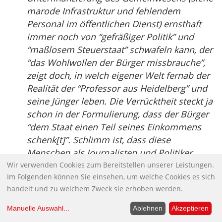
marode Infrastruktur und fehlendem
Personal im öffentlichen Dienst) ernsthaft
immer noch von “gefräßiger Politik” und
“maßlosem Steuerstaat” schwafeln kann, der
“das Wohlwollen der Bürger missbrauche”,
zeigt doch, in welch eigener Welt fernab der
Realität der “Professor aus Heidelberg” und
seine Jünger leben. Die Verrücktheit steckt ja
schon in der Formulierung, dass der Bürger
“dem Staat einen Teil seines Einkommens
schenk[t]”. Schlimm ist, dass diese
Menschen als Journalisten und Politiker
leider immer noch einen viel zu großen
Wir verwenden Cookies zum Bereitstellen unserer Leistungen.
Im Folgenden können Sie einsehen, um welche Cookies es sich
öffentlichen Einfluss haben.
handelt und zu welchem Zweck sie erhoben werden.
Organisierte und dokumentierte
Manuelle Auswahl
...
Ablehnen
Akzeptieren
Doppelmoral