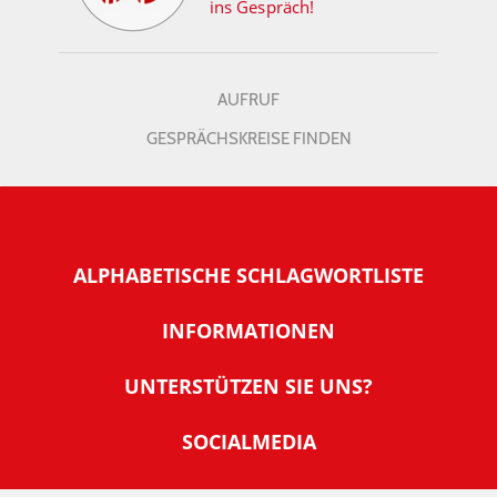
ins Gespräch!
AUFRUF
GESPRÄCHSKREISE FINDEN
ALPHABETISCHE SCHLAGWORTLISTE
INFORMATIONEN
Warum NachDenkSeiten
UNTERSTÜTZEN SIE UNS?
Wer steckt dahinter
Der Förderverein: IQM
SOCIALMEDIA
Tipps zur Nutzung der NachDenkSeiten
Allgemeine Spendeninformationen
Banner und E-Mail-Signaturen