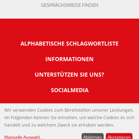
GESPRÄCHSKREISE FINDEN
ALPHABETISCHE SCHLAGWORTLISTE
INFORMATIONEN
Warum NachDenkSeiten
UNTERSTÜTZEN SIE UNS?
Wer steckt dahinter
Der Förderverein: IQM
SOCIALMEDIA
Tipps zur Nutzung der NachDenkSeiten
Allgemeine Spendeninformationen
Banner und E-Mail-Signaturen
IMPRESSUM
Werden Sie Fördermitglied
Wir verwenden Cookies zum Bereitstellen unserer Leistungen.
Links
Im Folgenden können Sie einsehen, um welche Cookies es sich
Spenden Sie Online
DATENSCHUTZERKLÄRUNG
Kontakt
handelt und zu welchem Zweck sie erhoben werden.
Impressum
Manuelle Auswahl
...
Ablehnen
Akzeptieren