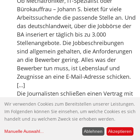
Ob Mechatroniker, IT-Spezialist oder
Bürokauffrau – Johann S. bietet für viele
Arbeitssuchende die passende Stelle an. Und
das deutschlandweit, über die Jobbörse der
BA inseriert er täglich bis zu 3.000
Stellenangebote. Die Jobbeschreibungen
sind allgemein gehalten, die Anforderungen
an die Bewerber gering. Alles was der
Bewerber tun muss, ist Lebenslauf und
Zeugnisse an eine E-Mail-Adresse schicken.
[…]
Die Journalisten schließen einen Vertrag mit
ihm ab, erhalten von da an mehrmals täglich
Wir verwenden Cookies zum Bereitstellen unserer Leistungen.
vollständige Bewerbungsunterlagen. Also
Im Folgenden können Sie einsehen, um welche Cookies es sich
Lebenslauf, Schul- und Arbeitszeugnisse.
handelt und zu welchem Zweck sie erhoben werden.
Und das, ohne eine Stelle ausgeschrieben zu
Manuelle Auswahl
...
Ablehnen
Akzeptieren
haben oder überhaupt ein Unternehmen zu