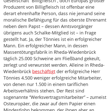
Gesellschaft “Billigfleisch”, doch Europas größter
Produzent von Billigfleisch ist offenbar eine
derart ehrenhafte Person, dass nie jemand seine
moralische Befähigung für das oberste Ehrenamt
neben dem Papst – dessen Amtsvorgänger
übrigens auch Schalke-Mitglied ist – in Frage
gestellt hat. Ja, der Tönnies ist ein erfolgreicher
Mann. Ein erfolgreicher Mann, in dessen
Massentötungsfabrik in Rheda-Wiedenbrück
täglich 25.000 Schweine am Fließband gekeult,
zerlegt und verwurstet werden. Alleine in Rheda-
Wiedenbrück
beschäftigt
der erfolgreiche Herr
Tönnies 4.500 weniger erfolgreiche Mitarbeiter,
von denen nur 1.500 in einem tariflichen
Arbeitsverhältnis stehen. Der Rest sind
sogenannte “Werksvertragsmitarbeiter” – zumeist
Osteuropäer, die zwar auf dem Papier einen
Mindestlohn bekommen, der ihnen aber an