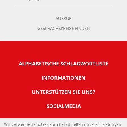
AUFRUF
GESPRÄCHSKREISE FINDEN
ALPHABETISCHE SCHLAGWORTLISTE
INFORMATIONEN
Warum NachDenkSeiten
UNTERSTÜTZEN SIE UNS?
Wer steckt dahinter
Der Förderverein: IQM
SOCIALMEDIA
Tipps zur Nutzung der NachDenkSeiten
Allgemeine Spendeninformationen
Banner und E-Mail-Signaturen
IMPRESSUM
Werden Sie Fördermitglied
Wir verwenden Cookies zum Bereitstellen unserer Leistungen.