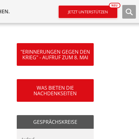
NEU
HEN.
JETZT UNTERSTÜTZEN
"ERINNERUNGEN GEGEN DEN
KRIEG" - AUFRUF ZUM 8. MAI
WAS BIETEN DIE
NACHDENKSEITEN
GESPRÄCHSKREISE