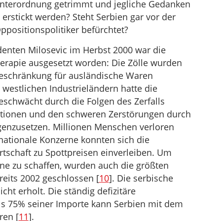
 Unterordnung getrimmt und jegliche Gedanken
erstickt werden? Steht Serbien gar vor der
ppositionspolitiker befürchtet?
enten Milosevic im Herbst 2000 war die
herapie ausgesetzt worden: Die Zölle wurden
rbeschränkung für ausländische Waren
westlichen Industrieländern hatte die
eschwächt durch die Folgen des Zerfalls
ktionen und den schweren Zerstörungen durch
genzusetzen. Millionen Menschen verloren
rnationale Konzerne konnten sich die
irtschaft zu Spottpreisen einverleiben. Um
rne zu schaffen, wurden auch die größten
eits 2002 geschlossen [
10
]. Die serbische
cht erholt. Die ständig defizitäre
als 75% seiner Importe kann Serbien mit dem
ren [
11
].