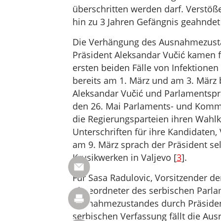
überschritten werden darf. Verstöß
hin zu 3 Jahren Gefängnis geahndet 
Die Verhängung des Ausnahmezusta
Präsident Aleksandar Vučić kamen f
ersten beiden Fälle von Infektione
bereits am 1. März und am 3. März
Aleksandar Vučić und Parlamentspr
den 26. Mai Parlaments- und Komm
die Regierungsparteien ihren Wah
Unterschriften für ihre Kandidat
am 9. März sprach der Präsident sel
Krusikwerken in Valjevo [
3
].
Für Sasa Radulovic, Vorsitzender der
Abgeordneter des serbischen Parla
Ausnahmezustandes durch Präsident 
serbischen Verfassung fällt die A