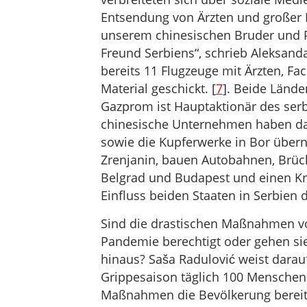
Entsendung von Ärzten und großer 
unserem chinesischen Bruder und P
Freund Serbiens“, schrieb Aleksanda
bereits 11 Flugzeuge mit Ärzten, F
Material geschickt. [
7
]. Beide Länder
Gazprom ist Hauptaktionär des serb
chinesische Unternehmen haben da
sowie die Kupferwerke in Bor über
Zrenjanin, bauen Autobahnen, Brüc
Belgrad und Budapest und einen Kra
Einfluss beiden Staaten in Serbien d
Sind die drastischen Maßnahmen v
Pandemie berechtigt oder gehen sie
hinaus? Saša Radulović weist darau
Grippesaison täglich 100 Menschen
Maßnahmen die Bevölkerung bereit