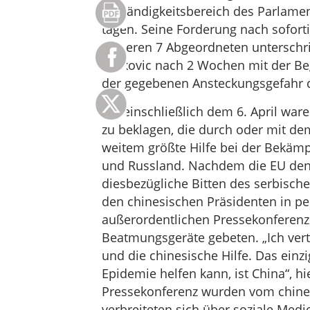
Zuständigkeitsbereich des Parlamen
tagen. Seine Forderung nach sofort
weiteren 7 Abgeordneten unterschr
Gojkovic nach 2 Wochen mit der Be
der gegebenen Ansteckungsgefahr d
Bis einschließlich dem 6. April war
zu beklagen, die durch oder mit de
weitem größte Hilfe bei der Bekäm
und Russland. Nachdem die EU den
diesbezügliche Bitten des serbische
den chinesischen Präsidenten in pe
außerordentlichen Pressekonferen
Beatmungsgeräte gebeten. „Ich vert
und die chinesische Hilfe. Das ein
Epidemie helfen kann, ist China“, hi
Pressekonferenz wurden vom chine
verbreiteten sich über soziale Med