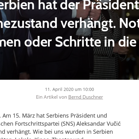
erbien hat der Präsiden
ezustand verhängt. No
n oder Schritte in die 
11. April 2020 um 10:00
Ein Artikel von
Bernd Duschner
]. Am 15. März hat Serbiens Präsident und
chen Fortschrittspartei (SNS) Aleksandar Vučić
 verhängt. Wie bei uns wurden in Serbien