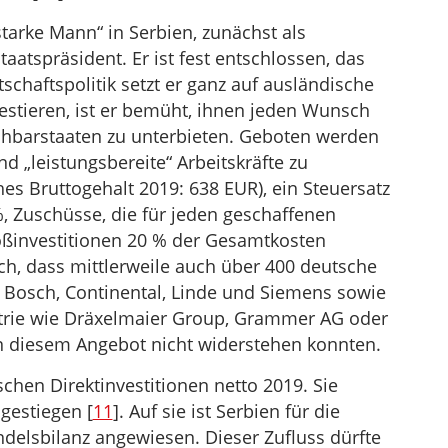
starke Mann“ in Serbien, zunächst als
taatspräsident. Er ist fest entschlossen, das
tschaftspolitik setzt er ganz auf ausländische
vestieren, ist er bemüht, ihnen jeden Wunsch
chbarstaaten zu unterbieten. Geboten werden
nd „leistungsbereite“ Arbeitskräfte zu
hes Bruttogehalt 2019: 638 EUR), ein Steuersatz
Zuschüsse, die für jeden geschaffenen
oßinvestitionen 20 % der Gesamtkosten
ich, dass mittlerweile auch über 400 deutsche
Bosch, Continental, Linde und Siemens sowie
strie wie Dräxelmaier Group, Grammer AG oder
 diesem Angebot nicht widerstehen konnten.
chen Direktinvestitionen netto 2019. Sie
 gestiegen [
11
]. Auf sie ist Serbien für die
ndelsbilanz angewiesen. Dieser Zufluss dürfte