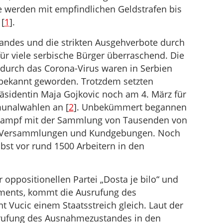
e werden mit empfindlichen Geldstrafen bis
[
1
].
ndes und die strikten Ausgehverbote durch
ür viele serbische Bürger überraschend. Die
n durch das Corona-Virus waren in Serbien
 bekannt geworden. Trotzdem setzten
äsidentin Maja Gojkovic noch am 4. März für
unalwahlen an [
2
]. Unbekümmert begannen
lkampf mit der Sammlung von Tausenden von
en, Versammlungen und Kundgebungen. Noch
bst vor rund 1500 Arbeitern in den
 oppositionellen Partei „Dosta je bilo“ und
ments, kommt die Ausrufung des
Vucic einem Staatsstreich gleich. Laut der
usrufung des Ausnahmezustandes in den