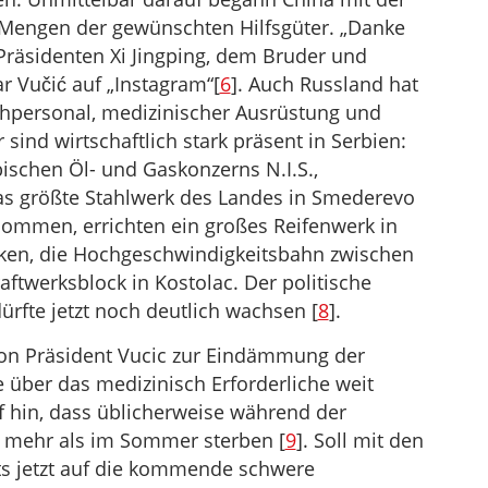
Mengen der gewünschten Hilfsgüter. „Danke
räsidenten Xi Jingping, dem Bruder und
r Vučić auf „Instagram“[
6
]. Auch Russland hat
achpersonal, medizinischer Ausrüstung und
 sind wirtschaftlich stark präsent in Serbien:
ischen Öl- und Gaskonzerns N.I.S.,
s größte Stahlwerk des Landes in Smederevo
nommen, errichten ein großes Reifenwerk in
ken, die Hochgeschwindigkeitsbahn zwischen
ftwerksblock in Kostolac. Der politische
ürfte jetzt noch deutlich wachsen [
8
].
on Präsident Vucic zur Eindämmung der
 über das medizinisch Erforderliche weit
f hin, dass üblicherweise während der
 mehr als im Sommer sterben [
9
]. Soll mit den
s jetzt auf die kommende schwere