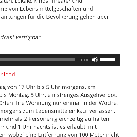
äten, Lokale, Kinos, Theater und
hme von Lebensmittelgeschäften und
ränkungen für die Bevölkerung gehen aber
odcast verfügbar.
Pfeiltasten
00:00
Hoch/Runter
benutzen,
nload
um
 Tag von 17 Uhr bis 5 Uhr morgens, am
die
is Montag, 5 Uhr, ein strenges Ausgehverbot.
Lautstärke
, dürfen ihre Wohnung nur einmal in der Woche,
zu
morgens zum Lebensmitteleinkauf verlassen.
regeln.
 mehr als 2 Personen gleichzeitig aufhalten
 und 1 Uhr nachts ist es erlaubt, mit
n, wobei eine Entfernung von 100 Meter nicht