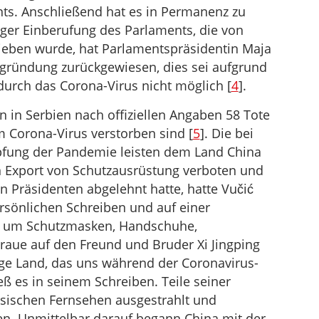
ts. Anschließend hat es in Permanenz zu
iger Einberufung des Parlaments, die von
ieben wurde, hat Parlamentspräsidentin Maja
gründung zurückgewiesen, dies sei aufgrund
urch das Corona-Virus nicht möglich [
4
].
en in Serbien nach offiziellen Angaben 58 Tote
m Corona-Virus verstorben sind [
5
]. Die bei
pfung der Pandemie leisten dem Land China
 Export von Schutzausrüstung verboten und
n Präsidenten abgelehnt hatte, hatte Vučić
rsönlichen Schreiben und auf einer
z um Schutzmasken, Handschuhe,
raue auf den Freund und Bruder Xi Jingping
zige Land, das uns während der Coronavirus-
eß es in seinem Schreiben. Teile seiner
sischen Fernsehen ausgestrahlt und
ien. Unmittelbar darauf begann China mit der