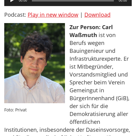
00:00
00:00
Player
Podcast:
Play in new window
|
Download
Zur Person:
Carl
Waßmuth
ist von
Berufs wegen
Bauingenieur und
Infrastrukturexperte. Er
ist Mitbegründer,
Vorstandsmitglied und
Sprecher beim Verein
Gemeingut in
BürgerInnenhand (GiB),
der sich für die
Foto: Privat
Demokratisierung aller
öffentlichen
Institutionen, insbesondere der Daseinsvorsorge,