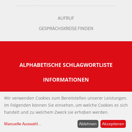
AUFRUF
GESPRÄCHSKREISE FINDEN
ALPHABETISCHE SCHLAGWORTLISTE
INFORMATIONEN
Warum NachDenkSeiten
UNTERSTÜTZEN SIE UNS?
Wir verwenden Cookies zum Bereitstellen unserer Leistungen.
Wer steckt dahinter
Der Förderverein: IQM
Im Folgenden können Sie einsehen, um welche Cookies es sich
SOCIALMEDIA
Tipps zur Nutzung der NachDenkSeiten
handelt und zu welchem Zweck sie erhoben werden.
Allgemeine Spendeninformationen
Banner und E-Mail-Signaturen
IMPRESSUM
Manuelle Auswahl
...
Ablehnen
Akzeptieren
Werden Sie Fördermitglied
Links