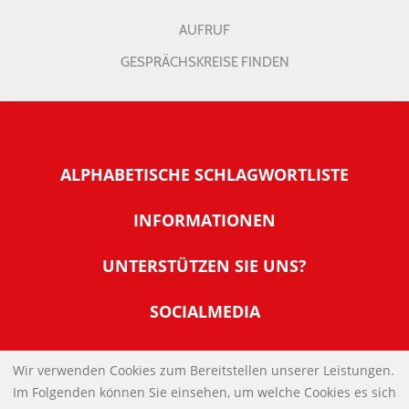
AUFRUF
GESPRÄCHSKREISE FINDEN
ALPHABETISCHE SCHLAGWORTLISTE
INFORMATIONEN
Warum NachDenkSeiten
UNTERSTÜTZEN SIE UNS?
Wer steckt dahinter
Der Förderverein: IQM
SOCIALMEDIA
Tipps zur Nutzung der NachDenkSeiten
Allgemeine Spendeninformationen
Banner und E-Mail-Signaturen
IMPRESSUM
Werden Sie Fördermitglied
Wir verwenden Cookies zum Bereitstellen unserer Leistungen.
Links
Im Folgenden können Sie einsehen, um welche Cookies es sich
Spenden Sie Online
DATENSCHUTZERKLÄRUNG