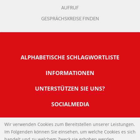
AUFRUF
GESPRÄCHSKREISE FINDEN
ALPHABETISCHE SCHLAGWORTLISTE
INFORMATIONEN
Warum NachDenkSeiten
UNTERSTÜTZEN SIE UNS?
Wer steckt dahinter
Der Förderverein: IQM
SOCIALMEDIA
Tipps zur Nutzung der NachDenkSeiten
Allgemeine Spendeninformationen
Banner und E-Mail-Signaturen
IMPRESSUM
Werden Sie Fördermitglied
Wir verwenden Cookies zum Bereitstellen unserer Leistungen.
Links
Im Folgenden können Sie einsehen, um welche Cookies es sich
Spenden Sie Online
DATENSCHUTZERKLÄRUNG
Kontakt
handelt und zu welchem Zweck sie erhoben werden.