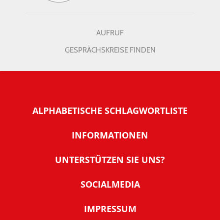
AUFRUF
GESPRÄCHSKREISE FINDEN
ALPHABETISCHE SCHLAGWORTLISTE
INFORMATIONEN
Warum NachDenkSeiten
UNTERSTÜTZEN SIE UNS?
Wer steckt dahinter
Der Förderverein: IQM
SOCIALMEDIA
Tipps zur Nutzung der NachDenkSeiten
Allgemeine Spendeninformationen
Banner und E-Mail-Signaturen
IMPRESSUM
Werden Sie Fördermitglied