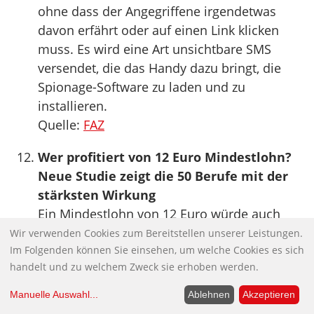
ohne dass der Angegriffene irgendetwas
davon erfährt oder auf einen Link klicken
muss. Es wird eine Art unsichtbare SMS
versendet, die das Handy dazu bringt, die
Spionage-Software zu laden und zu
installieren.
Quelle:
FAZ
Wer profitiert von 12 Euro Mindestlohn?
Neue Studie zeigt die 50 Berufe mit der
stärksten Wirkung
Ein Mindestlohn von 12 Euro würde auch
jenseits von Branchen mit traditionell vielen
Wir verwenden Cookies zum Bereitstellen unserer Leistungen.
Im Folgenden können Sie einsehen, um welche Cookies es sich
Niedriglohnbeschäftigten wie dem
handelt und zu welchem Zweck sie erhoben werden.
Gastgewerbe oder dem Einzelhandel eine
breite Wirkung entfalten. Mehr Geld für ihre
Manuelle Auswahl
...
Ablehnen
Akzeptieren
Arbeit könnten etwa auch Beschäftigte in