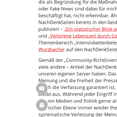
die als Begründung für die Maßna
oder Fake News sind dabei für mich
beschäftigt hat, nicht erkennbar. Ä
NachDenkSeiten bereits in den beide
publiziert –
„Ein statistischer Blick 
und
„Verlorene Lebenszeit durch Co
Themenbereich „Intensivbettenbele
Wurzbacher
auf den NachDenkSeite
Gemäß der „Community-Richtlinien
viele andere – Artikel der NachDenk
unseren eigenen Server haben. Das is
Meinung und die Freiheit der Presse
durch die Verfassung garantiert ist
bleibt aus. Während jeder Eingriff 
die von Medien und Politik gerne al
politischer Ebene immer wieder them
systematische Verletzung der Meinu