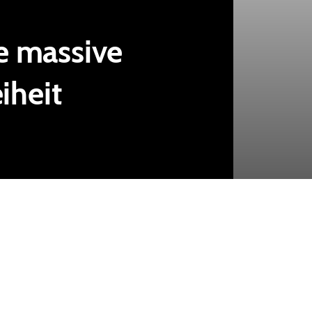
e massive
iheit