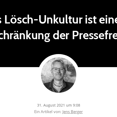
 Lösch-Unkultur ist ein
chränkung der Pressefre
31. August 2021 um 9:08
Ein Artikel von:
Jens Berger