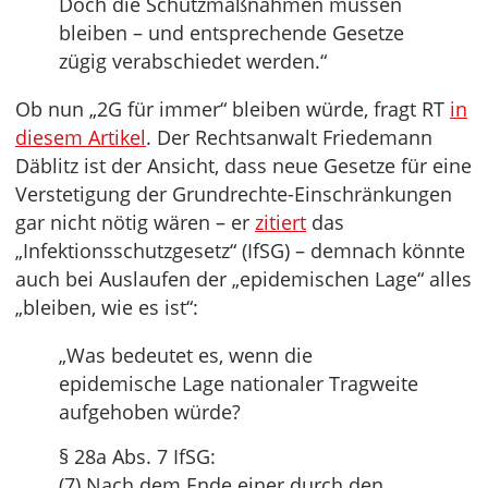
Doch die Schutzmaßnahmen müssen
bleiben – und entsprechende Gesetze
zügig verabschiedet werden.“
Ob nun „2G für immer“ bleiben würde, fragt RT
in
diesem Artikel
. Der Rechtsanwalt Friedemann
Däblitz ist der Ansicht, dass neue Gesetze für eine
Verstetigung der Grundrechte-Einschränkungen
gar nicht nötig wären – er
zitiert
das
„Infektionsschutzgesetz“ (IfSG) – demnach könnte
auch bei Auslaufen der „epidemischen Lage“ alles
„bleiben, wie es ist“:
„Was bedeutet es, wenn die
epidemische Lage nationaler Tragweite
aufgehoben würde?
§ 28a Abs. 7 IfSG:
(7) Nach dem Ende einer durch den