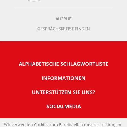
AUFRUF
GESPRÄCHSKREISE FINDEN
ALPHABETISCHE SCHLAGWORTLISTE
INFORMATIONEN
Warum NachDenkSeiten
UNTERSTÜTZEN SIE UNS?
Wer steckt dahinter
Der Förderverein: IQM
SOCIALMEDIA
Tipps zur Nutzung der NachDenkSeiten
Allgemeine Spendeninformationen
Banner und E-Mail-Signaturen
IMPRESSUM
Werden Sie Fördermitglied
Wir verwenden Cookies zum Bereitstellen unserer Leistungen.