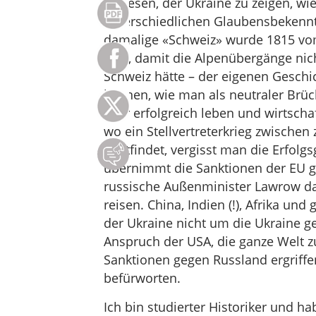
gewesen, der Ukraine zu zeigen, w
unterschiedlichen Glaubensbekennt
damalige «Schweiz» wurde 1815 vom 
sein, damit die Alpenübergänge nic
Schweiz hätte – der eigenen Geschic
können, wie man als neutraler Brü
sehr erfolgreich leben und wirtschaf
wo ein Stellvertreterkrieg zwische
stattfindet, vergisst man die Erfol
übernimmt die Sanktionen der EU ge
russische Außenminister Lawrow da
reisen. China, Indien (!), Afrika un
der Ukraine nicht um die Ukraine g
Anspruch der USA, die ganze Welt z
Sanktionen gegen Russland ergriffen
befürworten.
Ich bin studierter Historiker und ha