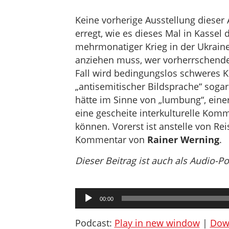
Keine vorherige Ausstellung dieser
erregt, wie es dieses Mal in Kassel d
mehrmonatiger Krieg in der Ukraine
anziehen muss, wer vorherrschende N
Fall wird bedingungslos schweres K
„antisemitischer Bildsprache“ soga
hätte im Sinne von „lumbung“, eine
eine gescheite interkulturelle Kom
können. Vorerst ist anstelle von Re
Kommentar von
Rainer Werning
.
Dieser Beitrag ist auch als Audio-P
Audio-
00:00
Player
Podcast:
Play in new window
|
Dow