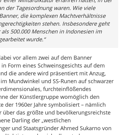
einer Militärdiktatur erfahren hatten, in der
n der Tagesordnung waren. Wie viele
Banner, die komplexen Machtverhältnisse
ngerechtigkeiten stehen. Insbesondere geht
ls 500.000 Menschen in Indonesien im
fgearbeitet wurde.“
dabei vor allem zwei auf dem Banner
gt in Form eines Schweinsgesichts auf dem
nd die andere wird präsentiert mit Anzug,
re im Mundwinkel und SS-Runen auf schwarzer
berdimensionales, furchteinflößendes
Sinne der Künstlergruppe womöglich den
 der 1960er Jahre symbolisiert – nämlich
er über das größte und bevölkerungsreichste
ene Darling der „westlichen
änger und Staatsgründer Ahmed Sukarno von