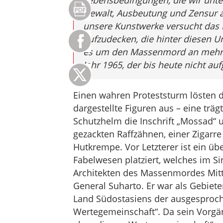
Lebensbedingungen, die wir unter 
Gewalt, Ausbeutung und Zensur a
unsere Kunstwerke versucht das 
aufzudecken, die hinter diesen U
es um den Massenmord an mehr a
Jahr 1965, der bis heute nicht au
Einen wahren Proteststurm lösten 
dargestellte Figuren aus – eine trä
Schutzhelm die Inschrift „Mossad“ u
gezackten Raffzähnen, einer Zigar
Hutkrempe. Vor Letzterer ist ein ü
Fabelwesen platziert, welches im 
Architekten des Massenmordes Mitte
General Suharto. Er war als Gebiet
Land Südostasiens der ausgesproch
Wertegemeinschaft“. Da sein Vorg