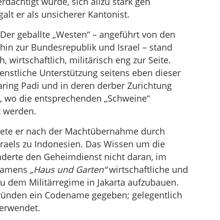
dächtigt wurde, sich allzu stark gen
galt er als unsicherer Kantonist.
 Der geballte „Westen“ – angeführt von den
 hin zur Bundesrepublik und Israel – stand
 wirtschaftlich, militärisch eng zur Seite.
nstliche Unterstützung seitens eben dieser
aring Padi und in deren derber Zurichtung
, wo die entsprechenden „Schweine“
t werden.
ltete er nach der Machtübernahme durch
raels zu Indonesien. Das Wissen um die
derte den Geheimdienst nicht daran, im
 namens
„Haus und Garten“
wirtschaftliche und
zu dem Militärregime in Jakarta aufzubauen.
ründen ein Codename gegeben; gelegentlich
erwendet.