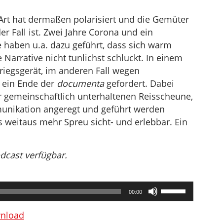
 Art hat dermaßen polarisiert und die Gemüter
er Fall ist. Zwei Jahre Corona und ein
 haben u.a. dazu geführt, dass sich warm
arrative nicht tunlichst schluckt. In einem
riegsgerät, im anderen Fall wegen
r ein Ende der
documenta
gefordert. Dabei
r gemeinschaftlich unterhaltenen Reisscheune,
munikation angeregt und geführt werden
is weitaus mehr Spreu sicht- und erlebbar. Ein
odcast verfügbar.
Pfeiltasten
00:00
Hoch/Runter
benutzen,
nload