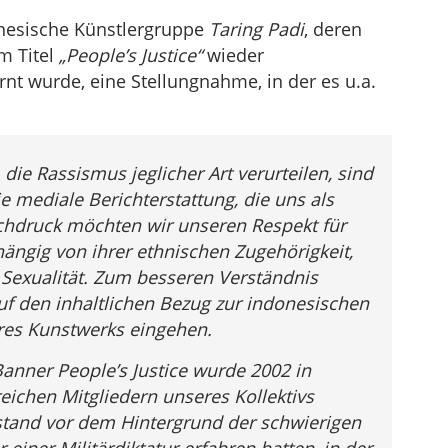
um
donesische Künstlergruppe
Taring Padi
, deren
die
m Titel
„People’s Justice“
wieder
Lautstärke
rnt wurde, eine Stellungnahme, in der es u.a.
zu
regeln.
 die Rassismus jeglicher Art verurteilen, sind
ie mediale Berichterstattung, die uns als
achdruck möchten wir unseren Respekt für
ängig von ihrer ethnischen Zugehörigkeit,
r Sexualität. Zum besseren Verständnis
uf den inhaltlichen Bezug zur indonesischen
res Kunstwerks eingehen.
anner People’s Justice wurde 2002 in
eichen Mitgliedern unseres Kollektivs
stand vor dem Hintergrund der schwierigen