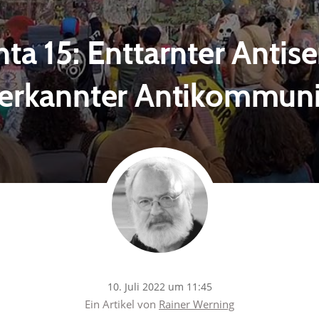
a 15: Enttarnter Antis
verkannter Antikommun
10. Juli 2022 um 11:45
Ein Artikel von
Rainer Werning