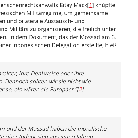
Menschenrechtsanwalts Eitay Mack[
1
] knüpfte
nesischen Militärregime, um gemeinsame
en und bilaterale Austausch- und
ilitärs zu organisieren, die freilich unter
den. In dem Dokument, das der Mossad am 6.
iner indonesischen Delegation erstellte, hieß
rakter, ihre Denkweise oder ihre
. Dennoch sollten wir sie nicht wie
 so, als wären sie Europäer.“[
2
]
um und der Mossad haben die moralische
te über Indonesien aus jenen Jahren