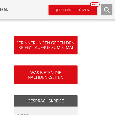
NEU
HEN.
JETZT UNTERSTÜTZEN
"ERINNERUNGEN GEGEN DEN
KRIEG" - AUFRUF ZUM 8. MAI
WAS BIETEN DIE
NACHDENKSEITEN
GESPRÄCHSKREISE