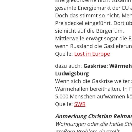
Energiekonzerne nicht zusamm
gesamte Energiemarkt der EU 
Doch das stimmt so nicht. Meh
Preisdeckel eingeführt. Dort ü
sie nicht auf die Bürger um.
Mittlerweile erwägt sogar die E
wenn Russland die Gaslieferun
Quelle:
Lost in Europe
dazu auch:
Gaskrise: Wärmeha
Ludwigsburg
Wenn sich die Gaskrise weiter 
Wärmehallen bereithalten. In F
5.000 Menschen aufwärmen k
Quelle:
SWR
Anmerkung Christian Reima
Wohnungen oder die heiße Stim
größere Problem darstellt.