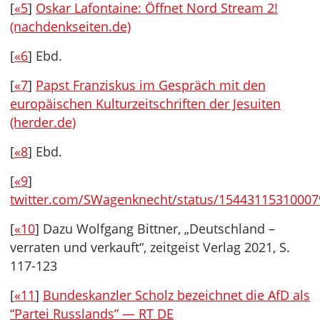
[
«5
]
Oskar Lafontaine: Öffnet Nord Stream 2!
(nachdenkseiten.de)
[
«6
] Ebd.
[
«7
]
Papst Franziskus im Gespräch mit den
europäischen Kulturzeitschriften der Jesuiten
(herder.de)
[
«8
] Ebd.
[
«9
]
twitter.com/SWagenknecht/status/1544311531000
[
«10
] Dazu Wolfgang Bittner, „Deutschland –
verraten und verkauft“, zeitgeist Verlag 2021, S.
117-123
[
«11
]
Bundeskanzler Scholz bezeichnet die AfD als
“Partei Russlands” — RT DE