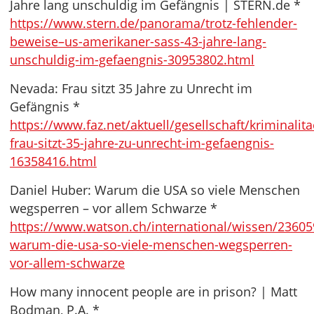
Jahre lang unschuldig im Gefängnis | STERN.de *
https://www.stern.de/panorama/trotz-fehlender-
beweise–us-amerikaner-sass-43-jahre-lang-
unschuldig-im-gefaengnis-30953802.html
Nevada: Frau sitzt 35 Jahre zu Unrecht im
Gefängnis *
https://www.faz.net/aktuell/gesellschaft/kriminalit
frau-sitzt-35-jahre-zu-unrecht-im-gefaengnis-
16358416.html
Daniel Huber: Warum die USA so viele Menschen
wegsperren – vor allem Schwarze *
https://www.watson.ch/international/wissen/23605
warum-die-usa-so-viele-menschen-wegsperren-
vor-allem-schwarze
How many innocent people are in prison? | Matt
Bodman, P.A. *