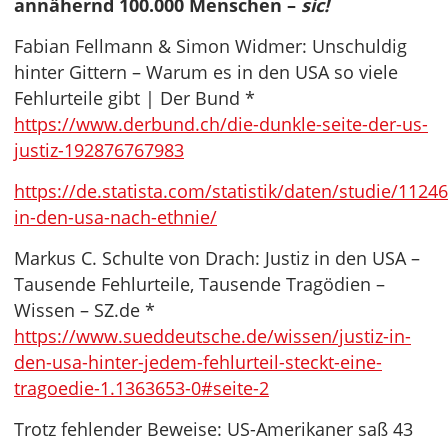
annähernd 100.000 Menschen –
sic!
Fabian Fellmann & Simon Widmer: Unschuldig
hinter Gittern – Warum es in den USA so viele
Fehlurteile gibt | Der Bund *
https://www.derbund.ch/die-dunkle-seite-der-us-
justiz-192876767983
https://de.statista.com/statistik/daten/studie/1124
in-den-usa-nach-ethnie/
Markus C. Schulte von Drach: Justiz in den USA –
Tausende Fehlurteile, Tausende Tragödien –
Wissen – SZ.de *
https://www.sueddeutsche.de/wissen/justiz-in-
den-usa-hinter-jedem-fehlurteil-steckt-eine-
tragoedie-1.1363653-0#seite-2
Trotz fehlender Beweise: US-Amerikaner saß 43