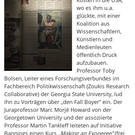
Kosten in die USA,
wo es ihm u.a.
glückte, mit einer
Koalition aus
Wissenschaftlern,
Künstlern und
Medienleuten
öffentlich Druck
aufzubauen.
Professor Toby
Bolsen, Leiter eines Forschungsverbundes im
Fachbereich Politikwissenschaft (Zoukis Research
Collaborative) der Georgia State University, lud
ihn zu Vorträgen über „den Fall Boyer“ ein. Der
Juraprofessor Marc Morjé Howard von der
Georgetown University und der assoziierte
Professor Martin Tankleff leiteten auf Initiative
Bannings einen Kurs
„Making an Exoneree”
(frei