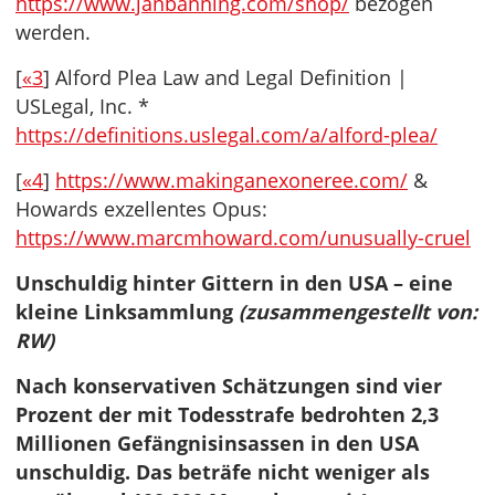
https://www.janbanning.com/shop/
bezogen
werden.
[
«3
] Alford Plea Law and Legal Definition |
USLegal, Inc. *
https://definitions.uslegal.com/a/alford-plea/
[
«4
]
https://www.makinganexoneree.com/
&
Howards exzellentes Opus:
https://www.marcmhoward.com/unusually-cruel
Unschuldig hinter Gittern in den USA – eine
kleine Linksammlung
(zusammengestellt von:
RW)
Nach konservativen Schätzungen sind vier
Prozent der mit Todesstrafe bedrohten 2,3
Millionen Gefängnisinsassen in den USA
unschuldig. Das beträfe nicht weniger als