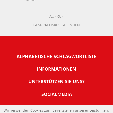
AUFRUF
GESPRÄCHSKREISE FINDEN
ALPHABETISCHE SCHLAGWORTLISTE
INFORMATIONEN
Warum NachDenkSeiten
UNTERSTÜTZEN SIE UNS?
Wer steckt dahinter
Der Förderverein: IQM
SOCIALMEDIA
Tipps zur Nutzung der NachDenkSeiten
Allgemeine Spendeninformationen
Banner und E-Mail-Signaturen
IMPRESSUM
Werden Sie Fördermitglied
Wir verwenden Cookies zum Bereitstellen unserer Leistungen.