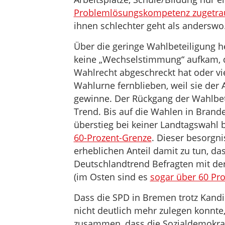
Problemlösungskompetenz zugetra
ihnen schlechter geht als anderswo
Über die geringe Wahlbeteiligung h
keine „Wechselstimmung“ aufkam, da
Wahlrecht abgeschreckt hat oder vi
Wahlurne fernblieben, weil sie der 
gewinne. Der Rückgang der Wahlbet
Trend. Bis auf die Wahlen in Brand
überstieg bei keiner Landtagswahl 
60-Prozent-Grenze
. Dieser besorgn
erheblichen Anteil damit zu tun, das
Deutschlandtrend Befragten mit der
(im Osten sind es
sogar über 60 Pr
Dass die SPD in Bremen trotz Kandi
nicht deutlich mehr zulegen konnte
zusammen, dass die Sozialdemokrat