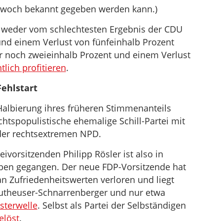
twoch bekannt gegeben werden kann.)
 weder vom schlechtesten Ergebnis der CDU
nd einem Verlust von fünfeinhalb Prozent
r noch zweieinhalb Prozent und einem Verlust
lich profitieren
.
Fehlstart
 Halbierung ihres früheren Stimmenanteils
htspopulistische ehemalige Schill-Partei mit
 der rechtsextremen NPD.
vorsitzenden Philipp Rösler ist also in
ben gegangen. Der neue FDP-Vorsitzende hat
 Zufriedenheitswerten verloren und liegt
Leutheuser-Schnarrenberger und nur etwa
sterwelle
. Selbst als Partei der Selbständigen
elöst
.