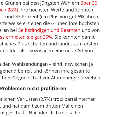
die Grünen bei den jüngsten Wählern
über 30
ich 28%)
ihre höchsten Werte und konnten
t rund 33 Prozent (ein Plus von gut 6%) ihren
terweise erzielten die Grünen ihre höchsten
eren bei
Selbständigen und Beamten
und von
s erhielten sie gar 35%
. Sie konnten damit
utliches Plus schaffen und landet zum ersten
n bildet also sozusagen eine neue Art von
in den Wahlsendungen – sind inzwischen ja
itgehend befreit und können ihre gesamte
 ihrer Gegnerschaft zur Atomenergie beziehen.
Problemen nicht profitieren
lichen Verlusten (2,7%) trotz parteiinterner
t und hat damit zum dritten Mal einen
nt geschafft. Nachdenklich muss die