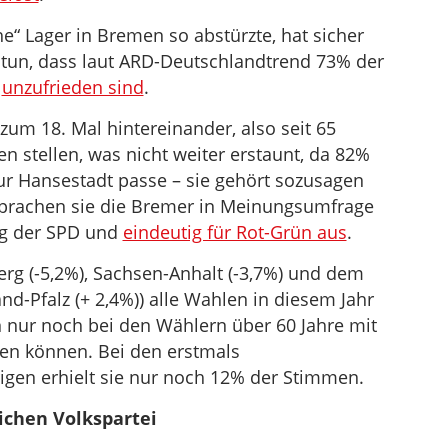
e“ Lager in Bremen so abstürzte, hat sicher
u tun, dass laut ARD-Deutschlandtrend 73% der
g
unzufrieden sind
.
um 18. Mal hintereinander, also seit 65
 stellen, was nicht weiter erstaunt, da 82%
r Hansestadt passe – sie gehört sozusagen
prachen sie die Bremer in Meinungsumfrage
ng der SPD und
eindeutig für Rot-Grün aus
.
g (-5,2%), Sachsen-Anhalt (-3,7%) und dem
nd-Pfalz (+ 2,4%)) alle Wahlen in diesem Jahr
n nur noch bei den Wählern über 60 Jahre mit
ten können. Bei den erstmals
rigen erhielt sie nur noch 12% der Stimmen.
ichen Volkspartei