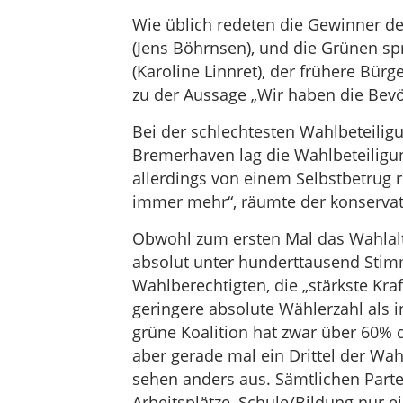
Wie üblich redeten die Gewinner d
(Jens Böhrnsen), und die Grünen s
(Karoline Linnret), der frühere Bürg
zu der Aussage „Wir haben die Bevö
Bei der schlechtesten Wahlbeteilig
Bremerhaven lag die Wahlbeteilig
allerdings von einem Selbstbetrug 
immer mehr“, räumte der konserva
Obwohl zum ersten Mal das Wahlalte
absolut unter hunderttausend Sti
Wahlberechtigten, die „stärkste Kra
geringere absolute Wählerzahl als 
grüne Koalition hat zwar über 60%
aber gerade mal ein Drittel der Wa
sehen anders aus. Sämtlichen Parte
Arbeitsplätze, Schule/Bildung nur e