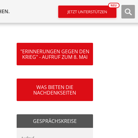
NEU
HEN.
JETZT UNTERSTÜTZEN
"ERINNERUNGEN GEGEN DEN
KRIEG" - AUFRUF ZUM 8. MAI
WAS BIETEN DIE
NACHDENKSEITEN
GESPRÄCHSKREISE