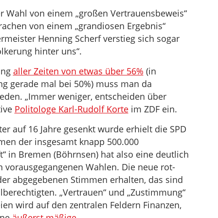
er Wahl von einem „großen Vertrauensbeweis“
prachen von einem „grandiosen Ergebnis“
ermeister Henning Scherf verstieg sich sogar
lkerung hinter uns“.
ung
aller Zeiten von etwas über 56%
(in
ung gerade mal bei 50%) muss man da
reden. „Immer weniger, entscheiden über
tive
Politologe Karl-Rudolf Korte
im ZDF ein.
r auf 16 Jahre gesenkt wurde erhielt die SPD
mmen der insgesamt knapp 500.000
ft“ in Bremen (Böhrnsen) hat also eine deutlich
in vorausgegangenen Wahlen. Die neue rot-
 der abgegebenen Stimmen erhalten, das sind
hlberechtigten. „Vertrauen“ und „Zustimmung“
ien wird auf den zentralen Feldern Finanzen,
ine
äußerst mäßige