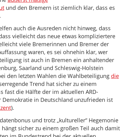
ut
und den Bremern ist ziemlich klar, dass es
.
elfen auch die Ausreden nicht hinweg, dass
ss vielleicht das neue etwas kompliziertere
elleicht viele Bremerinnen und Bremer der
Auffassung waren, es sei ohnehin klar, wer
eiligung ist auch in Bremen ein anhaltender
enburg, Saarland und Schleswig-Holstein
bei den letzten Wahlen die Wahlbeteiligung
die
iserregende Trend hat sicher zu einem
s fast die Hälfte der im aktuellen ARD-
 Demokratie in Deutschland unzufrieden ist
ozent
).
datenbonus und trotz „kultureller“ Hegemonie
, hängt sicher zu einem großen Teil auch damit
en im Bundestrend bei der aktuellen