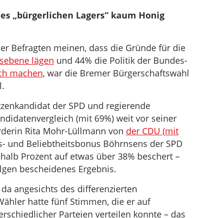
es „bürgerlichen Lagers“ kaum Honig
r Befragten meinen, dass die Gründe für die
sebene lägen
und 44% die Politik der Bundes-
ich machen
, war die Bremer Bürgerschaftswahl
.
tzenkandidat der SPD und regierende
didatenvergleich (mit 69%) weit vor seiner
derin Rita Mohr-Lüllmann von
der CDU (mit
s- und Beliebtheitsbonus Böhrnsens der SPD
nhalb Prozent auf etwas über 38% beschert –
lgen bescheidenes Ergebnis.
 da angesichts des differenzierten
ähler hatte fünf Stimmen, die er auf
rschiedlicher Parteien verteilen konnte – das