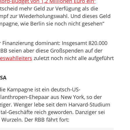
ord-Budget von 1,2 Millionen Euro ein“
zu
tscheid mehr Geld zur Verfügung als die
regeln.
ampf zur Wiederholungswahl. Und dieses Geld
pagne, wie Berlin sie noch nicht gesehen“
r Finanzierung dominant: Insgesamt 820.000
RBB seien aber diese Großspenden auf der
eswahlleiters
zuletzt noch nicht alle aufgeführt
USA
die Kampagne ist ein deutsch-US-
ilanthropen-Ehepaar aus New York, so der
iger. Wenger lebe seit dem Harvard-Studium
tal-Geschäfte reich geworden. Danziger sei
urzeln. Der RBB fährt fort: