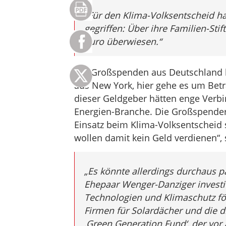
„Für den Klima-Volksentscheid hat
gegriffen: Über ihre Familien-Sti
Euro überwiesen.“
Die Großspenden aus Deutschland 
aus New York, hier gehe es um Betr
dieser Geldgeber hätten enge Verbi
Energien-Branche. Die Großspenderi
Einsatz beim Klima-Volksentscheid s
wollen damit kein Geld verdienen“, s
„Es könnte allerdings durchaus pa
Ehepaar Wenger-Danziger investie
Technologien und Klimaschutz för
Firmen für Solardächer und die 
‚Green Generation Fund‘, der vor 