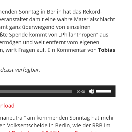
nden Sonntag in Berlin hat das Rekord-
veranstaltet damit eine wahre Materialschlacht
ammt ganz überwiegend von einzelnen
ößte Spende kommt von „Philanthropen“ aus
Vermögen und weit entfernt vom eigenen
n, wirft Fragen auf. Ein Kommentar von
Tobias
odcast verfügbar.
Pfeiltasten
00:00
Hoch/Runter
benutzen,
nload
um
Klimaneutral“ am kommenden Sonntag hat mehr
die
gen Volksentscheide in Berlin, wie der RBB im
Lautstärke