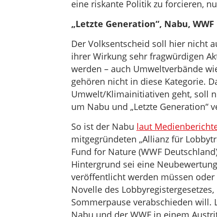
eine riskante Politik zu forcieren, n
„Letzte Generation“, Nabu, WWF
Der Volksentscheid soll hier nicht 
ihrer Wirkung sehr fragwürdigen Akti
werden – auch Umweltverbände wie
gehören nicht in diese Kategorie. D
Umwelt/Klimainitiativen geht, soll 
um Nabu und „Letzte Generation“ v
So ist der Nabu
laut Medienbericht
mitgegründeten „Allianz für Lobbyt
Fund for Nature (WWF Deutschland)
Hintergrund sei eine Neubewertun
veröffentlicht werden müssen oder 
Novelle des Lobbyregistergesetzes,
Sommerpause verabschieden will. L
Nabu und der WWF in einem Austrit