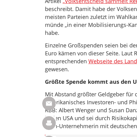
Artikel
„Volksentscheid sammelt Rek
beschreibt. Damit habe der Volksen
meisten Parteien zuletzt im Wahlk
münde „in einer Mobilisierungs-Kam
habe.
Einzelne Großspenden seien bei de
Euro kämen von dieser Seite. Laut 
entsprechenden
Webseite des Land
gewesen.
Größte Spende kommt aus den 
Mit Abstand größter Geldgeber für 
amerikanisches Investoren- und Ph
RBB: Albert Wenger und Susan Danz
in den USA und sei durch Risikokapi
Tech-Unternehmerin mit deutschen W