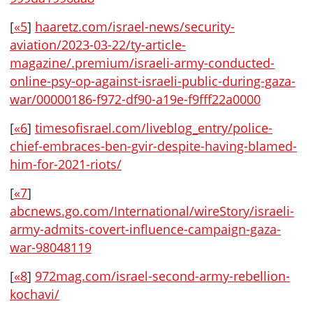
[
«5
]
haaretz.com/israel-news/security-
aviation/2023-03-22/ty-article-
magazine/.premium/israeli-army-conducted-
online-psy-op-against-israeli-public-during-gaza-
war/00000186-f972-df90-a19e-f9fff22a0000
[
«6
]
timesofisrael.com/liveblog_entry/police-
chief-embraces-ben-gvir-despite-having-blamed-
him-for-2021-riots/
[
«7
]
abcnews.go.com/International/wireStory/israeli-
army-admits-covert-influence-campaign-gaza-
war-98048119
[
«8
]
972mag.com/israel-second-army-rebellion-
kochavi/