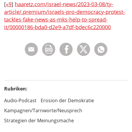
[
«9
]
haaretz.com/israel-news/2023-03-08/ty-
article/.premium/israels-pro-democracy-protest-
tackles-fake-news-as-mks-help-to-spread-
it/00000186-bda0-d2e9-a7df-bdec6c220000
Rubriken:
Audio-Podcast
Erosion der Demokratie
Kampagnen/Tarnworte/Neusprech
Strategien der Meinungsmache