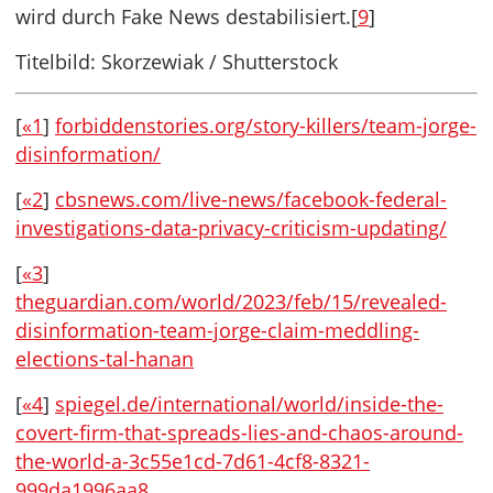
wird durch Fake News destabilisiert.[
9
]
Titelbild: Skorzewiak / Shutterstock
[
«1
]
forbiddenstories.org/story-killers/team-jorge-
disinformation/
[
«2
]
cbsnews.com/live-news/facebook-federal-
investigations-data-privacy-criticism-updating/
[
«3
]
theguardian.com/world/2023/feb/15/revealed-
disinformation-team-jorge-claim-meddling-
elections-tal-hanan
[
«4
]
spiegel.de/international/world/inside-the-
covert-firm-that-spreads-lies-and-chaos-around-
the-world-a-3c55e1cd-7d61-4cf8-8321-
999da1996aa8