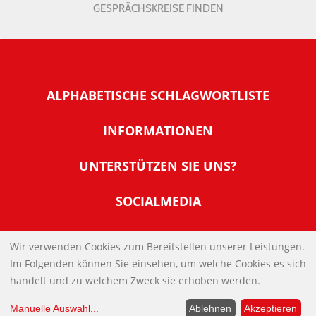
GESPRÄCHSKREISE FINDEN
ALPHABETISCHE SCHLAGWORTLISTE
INFORMATIONEN
Warum NachDenkSeiten
UNTERSTÜTZEN SIE UNS?
Wer steckt dahinter
Der Förderverein: IQM
SOCIALMEDIA
Tipps zur Nutzung der NachDenkSeiten
Allgemeine Spendeninformationen
Banner und E-Mail-Signaturen
IMPRESSUM
Werden Sie Fördermitglied
Wir verwenden Cookies zum Bereitstellen unserer Leistungen.
Links
Im Folgenden können Sie einsehen, um welche Cookies es sich
Spenden Sie Online
DATENSCHUTZERKLÄRUNG
Kontakt
handelt und zu welchem Zweck sie erhoben werden.
Impressum
Manuelle Auswahl
...
Ablehnen
Akzeptieren