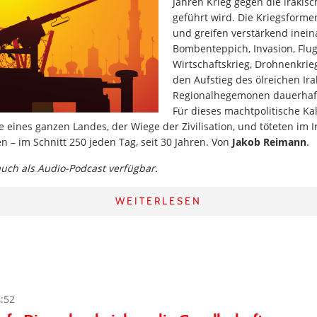
Jahren Krieg gegen die irakis
geführt wird. Die Kriegsforme
und greifen verstärkend inein
Bombenteppich, Invasion, Flu
Wirtschaftskrieg, Drohnenkrieg.
den Aufstieg des ölreichen Ir
Regionalhegemonen dauerhaft
Für dieses machtpolitische Kal
 eines ganzen Landes, der Wiege der Zivilisation, und töteten im I
 – im Schnitt 250 jeden Tag, seit 30 Jahren. Von
Jakob Reimann
.
 auch als Audio-Podcast verfügbar.
WEITERLESEN
4:52