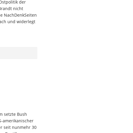
stpolitik der
Brandt nicht
die NachDenkSeiten
nach und widerlegt
m setzte Bush
US-amerikanischer
er seit nunmehr 30