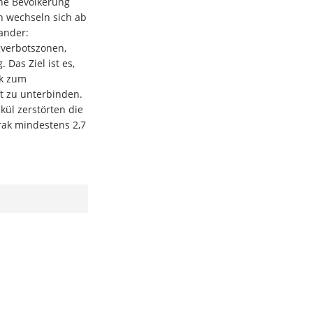
che Bevölkerung
n wechseln sich ab
ander:
gverbotszonen,
 Das Ziel ist es,
ak zum
 zu unterbinden.
kül zerstörten die
rak mindestens 2,7