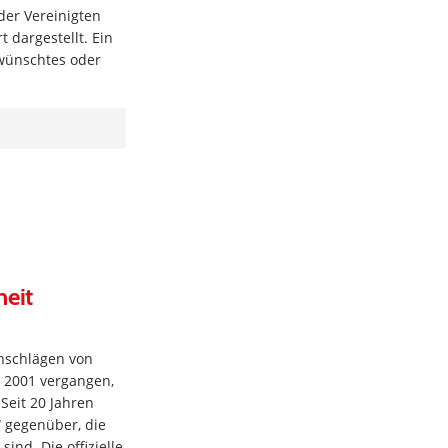
der Vereinigten
rt dargestellt. Ein
rwünschtes oder
heit
anschlägen von
 2001 vergangen,
Seit 20 Jahren
“ gegenüber, die
ind. Die offizielle