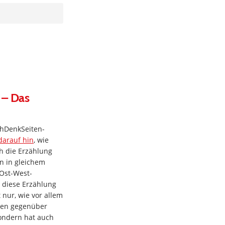
 – Das
chDenkSeiten-
darauf hin
, wie
ch die Erzählung
en in gleichem
Ost-West-
r diese Erzählung
t nur, wie vor allem
hen gegenüber
ondern hat auch