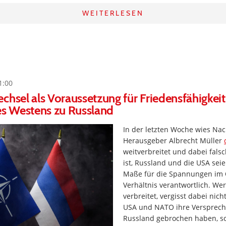
WEITERLESEN
1:00
chsel als Voraussetzung für Friedensfähigkeit
es Westens zu Russland
In der letzten Woche wies Na
Herausgeber Albrecht Müller
weitverbreitet und dabei fals
ist, Russland und die USA sei
Maße für die Spannungen im 
Verhältnis verantwortlich. We
verbreitet, vergisst dabei nich
USA und NATO ihre Versprec
Russland gebrochen haben, s