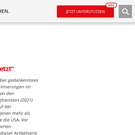
NEU
HEN.
JETZT UNTERSTÜTZEN
etzt“
ber gedankenloses
rinnerungen im
von den
ghanistan (2021)
uf der
genen mehr als
e die USA. Vor
terten
dieser Artikelserie