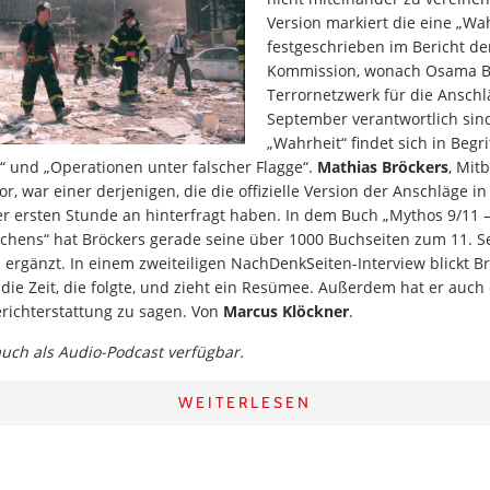
Version markiert die eine „Wah
festgeschrieben im Bericht de
Kommission, wonach Osama B
Terrornetzwerk für die Anschl
September verantwortlich sin
„Wahrheit“ findet sich in Begr
“ und „Operationen unter falscher Flagge“.
Mathias Bröckers
, Mit
or, war einer derjenigen, die die offizielle Version der Anschläge 
r ersten Stunde an hinterfragt haben. In dem Buch „Mythos 9/11 –
chens“ hat Bröckers gerade seine über 1000 Buchseiten zum 11. 
rgänzt. In einem zweiteiligen NachDenkSeiten-Interview blickt Br
die Zeit, die folgte, und zieht ein Resümee. Außerdem hat er auch 
richterstattung zu sagen. Von
Marcus Klöckner
.
 auch als Audio-Podcast verfügbar.
WEITERLESEN