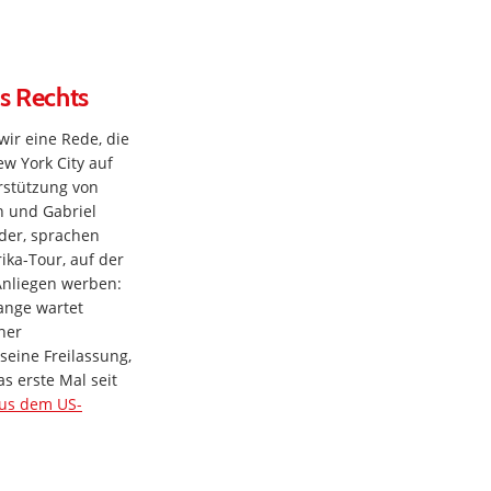
s Rechts
ir eine Rede, die
ew York City auf
rstützung von
n und Gabriel
uder, sprachen
rika-Tour, auf der
Anliegen werben:
ange wartet
ner
seine Freilassung,
as erste Mal seit
us dem US-