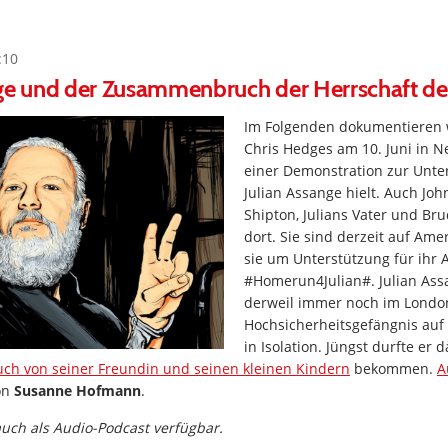
:10
nge und der Zusammenbruch der Herrschaft de
Im Folgenden dokumentieren w
Chris Hedges am 10. Juni in N
einer Demonstration zur Unte
Julian Assange hielt. Auch Joh
Shipton, Julians Vater und Br
dort. Sie sind derzeit auf Ame
sie um Unterstützung für ihr 
#Homerun4Julian#. Julian Ass
derweil immer noch im Londo
Hochsicherheitsgefängnis auf 
in Isolation. Jüngst durfte er d
ch von seiner Freundin und seinen kleinen Kindern
bekommen.
A
on
Susanne Hofmann
.
 auch als Audio-Podcast verfügbar.