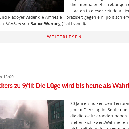
die imperialen Bestrebungen 
Staaten in dieser Zeit detaillie
 und Plädoyer wider die Amnesie – präziser: gegen ein (politisch e
en-
Machen
von
Rainer Werning
(Teil I von II).
WEITERLESEN
m 13:00
kers zu 9/11: Die Lüge wird bis heute als Wahr
20 Jahre sind seit den Terror
jenem Dienstag im September
die die Welt verändert haben. 
stehen sich zwei „Wahrheiten
nicht miteinander zu vereinen s