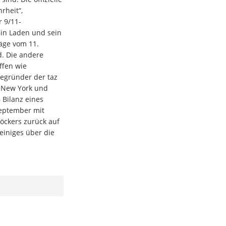
rheit“,
r 9/11-
in Laden und sein
äge vom 11.
d. Die andere
iffen wie
begründer der taz
in New York und
 Bilanz eines
September mit
öckers zurück auf
einiges über die