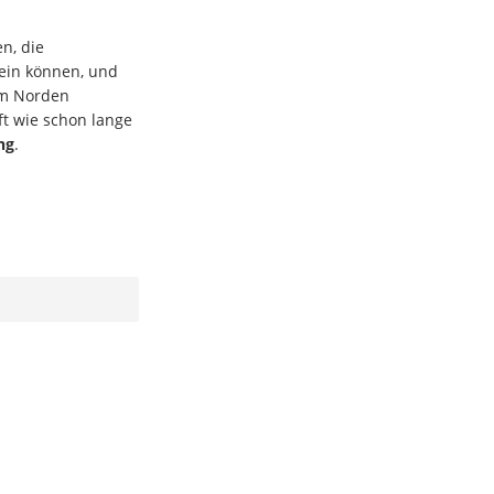
n, die
sein können, und
um Norden
ft wie schon lange
ng
.