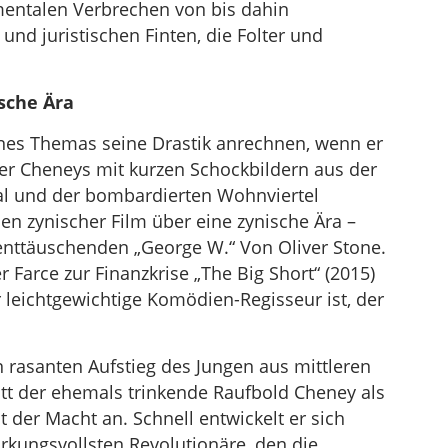
mentalen Verbrechen von bis dahin
d juristischen Finten, die Folter und
ische Ära
es Themas seine Drastik anrechnen, wenn er
er Cheneys mit kurzen Schockbildern aus der
al und der bombardierten Wohnviertel
sen zynischer Film über eine zynische Ära –
enttäuschenden „George W.“ Von Oliver Stone.
 Farce zur Finanzkrise „The Big Short“ (2015)
r leichtgewichtige Komödien-Regisseur ist, der
 rasanten Aufstieg des Jungen aus mittleren
ritt der ehemals trinkende Raufbold Cheney als
at der Macht an. Schnell entwickelt er sich
rkungsvollsten Revolutionäre, den die