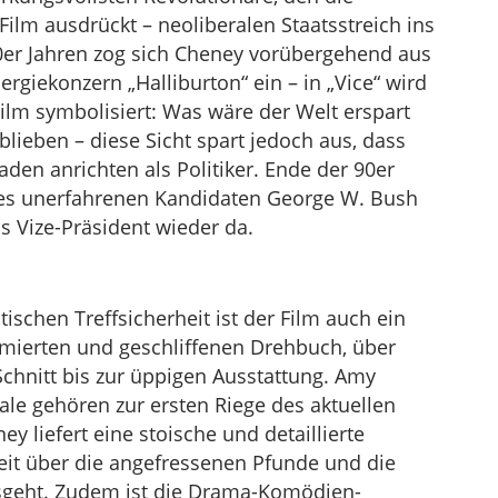
Film ausdrückt – neoliberalen Staatsstreich ins
0er Jahren zog sich Cheney vorübergehend aus
ergiekonzern „Halliburton“ ein – in „Vice“ wird
lm symbolisiert: Was wäre der Welt erspart
blieben – diese Sicht spart jedoch aus, dass
den anrichten als Politiker. Ende der 90er
 des unerfahrenen Kandidaten George W. Bush
s Vize-Präsident wieder da.
ischen Treffsicherheit ist der Film auch ein
mierten und geschliffenen Drehbuch, über
chnitt bis zur üppigen Ausstattung. Amy
ale gehören zur ersten Riege des aktuellen
y liefert eine stoische und detaillierte
weit über die angefressenen Pfunde und die
sgeht. Zudem ist die Drama-Komödien-