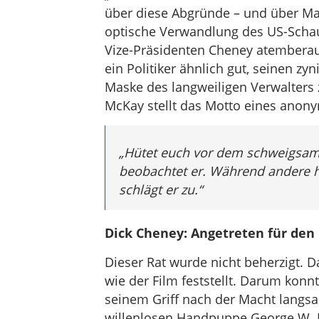
über diese Abgründe – und über Mas
optische Verwandlung des US-Schau
Vize-Präsidenten Cheney atembera
ein Politiker ähnlich gut, seinen zy
Maske des langweiligen Verwalters 
McKay stellt das Motto eines anony
„Hütet euch vor dem schweigsa
beobachtet er. Während andere h
schlägt er zu.“
Dick Cheney: Angetreten für den
Dieser Rat wurde nicht beherzigt.
wie der Film feststellt. Darum konnt
seinem Griff nach der Macht langsam
willenlosen Handpuppe George W. B