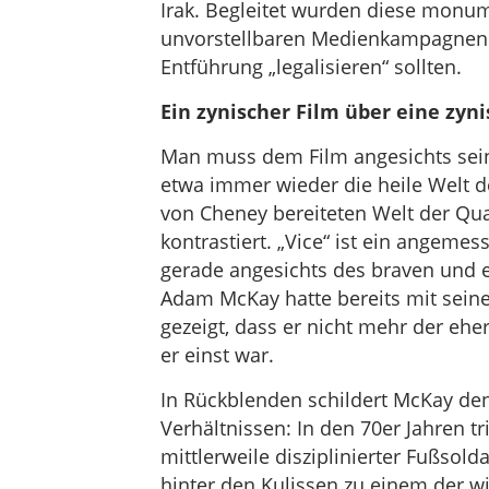
Irak. Begleitet wurden diese monu
unvorstellbaren Medienkampagnen un
Entführung „legalisieren“ sollten.
Ein zynischer Film über eine zyn
Man muss dem Film angesichts sein
etwa immer wieder die heile Welt d
von Cheney bereiteten Welt der Qu
kontrastiert. „Vice“ ist ein angemes
gerade angesichts des braven und 
Adam McKay hatte bereits mit seiner
gezeigt, dass er nicht mehr der ehe
er einst war.
In Rückblenden schildert McKay den
Verhältnissen: In den 70er Jahren t
mittlerweile disziplinierter Fußsold
hinter den Kulissen zu einem der wi