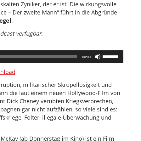
iskalten Zyniker, der er ist. Die wirkungsvolle
ce – Der zweite Mann“ führt in die Abgründe
egel
.
odcast verfügbar.
Pfeiltasten
00:00
Hoch/Runter
benutzen,
nload
um
rruption, militärischer Skrupellosigkeit und
die
nn die laut einem neuen Hollywood-Film von
Lautstärke
nt Dick Cheney verübten Kriegsverbrechen,
zu
nen gar nicht aufzählen, so viele sind es:
regeln.
skriege, Folter, illegale Überwachung und
McKay (ab Donnerstag im Kino) ist ein Film