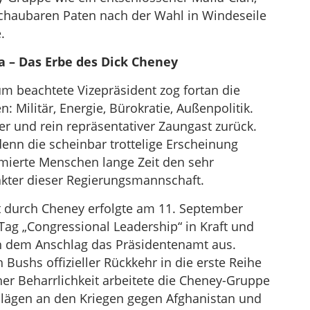
chaubaren Paten nach der Wahl in Windeseile
.
da – Das Erbe des Dick Cheney
um beachtete Vizepräsident zog fortan die
: Militär, Energie, Bürokratie, Außenpolitik.
er und rein repräsentativer Zaungast zurück.
denn die scheinbar trottelige Erscheinung
mierte Menschen lange Zeit den sehr
akter dieser Regierungsmannschaft.
t durch Cheney erfolgte am 11. September
 Tag „Congressional Leadership“ in Kraft und
ch dem Anschlag das Präsidentenamt aus.
 Bushs offizieller Rückkehr in die erste Reihe
her Beharrlichkeit arbeitete die Cheney-Gruppe
hlägen an den Kriegen gegen Afghanistan und