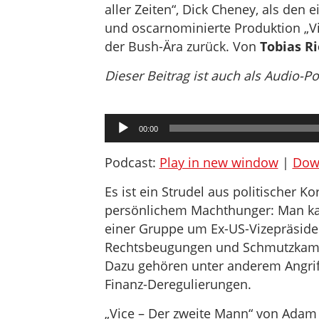
aller Zeiten“, Dick Cheney, als den e
und oscarnominierte Produktion „Vi
der Bush-Ära zurück. Von
Tobias Ri
Dieser Beitrag ist auch als Audio-P
Audio-
00:00
Player
Podcast:
Play in new window
|
Dow
Es ist ein Strudel aus politischer Ko
persönlichem Machthunger: Man ka
einer Gruppe um Ex-US-Vizepräside
Rechtsbeugungen und Schmutzkampag
Dazu gehören unter anderem Angriff
Finanz-Deregulierungen.
„Vice – Der zweite Mann“ von Adam 