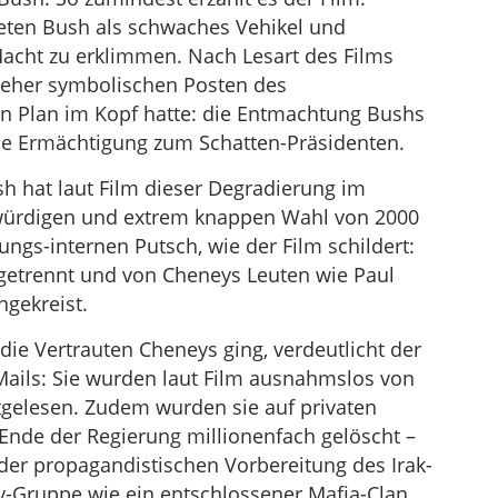
eten Bush als schwaches Vehikel und
Macht zu erklimmen. Nach Lesart des Films
eher symbolischen Posten des
nen Plan im Kopf hatte: die Entmachtung Bushs
ne Ermächtigung zum Schatten-Präsidenten.
h hat laut Film dieser Degradierung im
gwürdigen und extrem knappen Wahl von 2000
gs-internen Putsch, wie der Film schildert:
getrennt und von Cheneys Leuten wie Paul
gekreist.
die Vertrauten Cheneys ging, verdeutlicht der
Mails: Sie wurden laut Film ausnahmslos von
tgelesen. Zudem wurden sie auf privaten
Ende der Regierung millionenfach gelöscht –
 der propagandistischen Vorbereitung des Irak-
ey-Gruppe wie ein entschlossener Mafia-Clan,