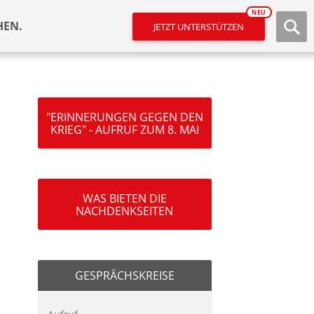
NEU
HEN.
JETZT UNTERSTÜTZEN
"ERINNERUNGEN GEGEN DEN
KRIEG" - AUFRUF ZUM 8. MAI
WAS BIETEN DIE
NACHDENKSEITEN
GESPRÄCHSKREISE