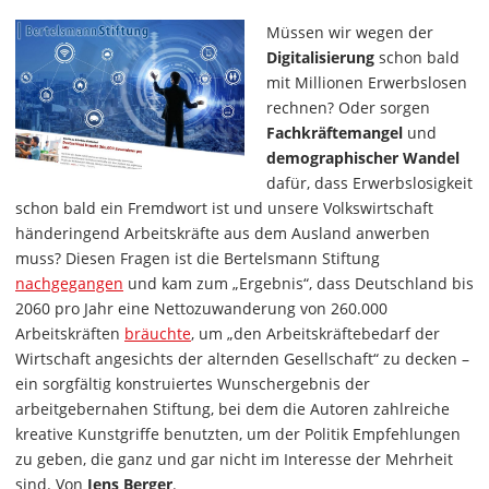
Müssen wir wegen der
Digitalisierung
schon bald
mit Millionen Erwerbslosen
rechnen? Oder sorgen
Fachkräftemangel
und
demographischer Wandel
dafür, dass Erwerbslosigkeit
schon bald ein Fremdwort ist und unsere Volkswirtschaft
händeringend Arbeitskräfte aus dem Ausland anwerben
muss? Diesen Fragen ist die Bertelsmann Stiftung
nachgegangen
und kam zum „Ergebnis“, dass Deutschland bis
2060 pro Jahr eine Nettozuwanderung von 260.000
Arbeitskräften
bräuchte
, um „den Arbeitskräftebedarf der
Wirtschaft angesichts der alternden Gesellschaft“ zu decken –
ein sorgfältig konstruiertes Wunschergebnis der
arbeitgebernahen Stiftung, bei dem die Autoren zahlreiche
kreative Kunstgriffe benutzten, um der Politik Empfehlungen
zu geben, die ganz und gar nicht im Interesse der Mehrheit
sind. Von
Jens Berger
.