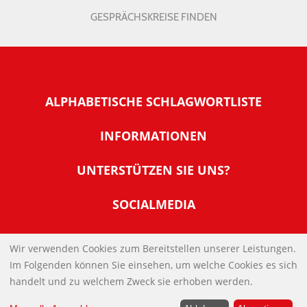
GESPRÄCHSKREISE FINDEN
ALPHABETISCHE SCHLAGWORTLISTE
INFORMATIONEN
Warum NachDenkSeiten
UNTERSTÜTZEN SIE UNS?
Wer steckt dahinter
Der Förderverein: IQM
SOCIALMEDIA
Tipps zur Nutzung der NachDenkSeiten
Allgemeine Spendeninformationen
Banner und E-Mail-Signaturen
IMPRESSUM
Werden Sie Fördermitglied
Wir verwenden Cookies zum Bereitstellen unserer Leistungen.
Links
Im Folgenden können Sie einsehen, um welche Cookies es sich
Spenden Sie Online
DATENSCHUTZERKLÄRUNG
Kontakt
handelt und zu welchem Zweck sie erhoben werden.
Impressum