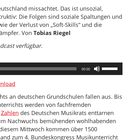
utschland missachtet. Das ist unsozial,
truktiv: Die Folgen sind soziale Spaltungen und
ie der Verlust von „Soft-Skills“ und die
lkämpfer. Von
Tobias Riegel
odcast verfügbar.
Pfeiltasten
00:00
Hoch/Runter
benutzen,
nload
um
chts an deutschen Grundschulen fallen aus. Bis
die
nterrichts werden von fachfremden
Lautstärke
e
Zahlen
des Deutschen Musikrats enttarnen
zu
 um Nachwuchs bemühenden wohlhabenden
regeln.
b diesem Mittwoch kommen über 1500
and zum 4. Bundeskongress Musikunterricht