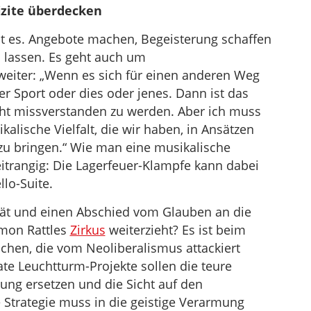
fizite überdecken
 es. Angebote machen, Begeisterung schaffen
 lassen. Es geht auch um
weiter: „Wenn es sich für einen anderen Weg
er Sport oder dies oder jenes. Dann ist das
ht missverstanden zu werden. Aber ich muss
alische Vielfalt, die wir haben, in Ansätzen
zu bringen.“ Wie man eine musikalische
eitrangig: Die Lagerfeuer-Klampfe kann dabei
llo-Suite.
tät und einen Abschied vom Glauben an die
imon Rattles
Zirkus
weiterzieht? Es ist beim
ichen, die vom Neoliberalismus attackiert
ate Leuchtturm-Projekte sollen die teure
gung ersetzen und die Sicht auf den
 Strategie muss in die geistige Verarmung