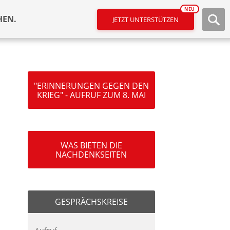
NEU
HEN.
JETZT UNTERSTÜTZEN
"ERINNERUNGEN GEGEN DEN
KRIEG" - AUFRUF ZUM 8. MAI
WAS BIETEN DIE
NACHDENKSEITEN
GESPRÄCHSKREISE