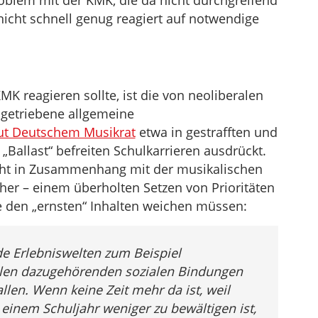
oblem mit der KMK, die da nicht durchgreifend
nicht schnell genug reagiert auf notwendige
MK reagieren sollte, ist die von neoliberalen
ngetriebene allgemeine
ut Deutschem Musikrat
etwa in gestrafften und
allast“ befreiten Schulkarrieren ausdrückt.
ht in Zusammenhang mit der musikalischen
cher – einem überholten Setzen von Prioritäten
ie den „ernsten“ Inhalten weichen müssen:
e Erlebniswelten zum Beispiel
len dazugehörenden sozialen Bindungen
len. Wenn keine Zeit mehr da ist, weil
 einem Schuljahr weniger zu bewältigen ist,